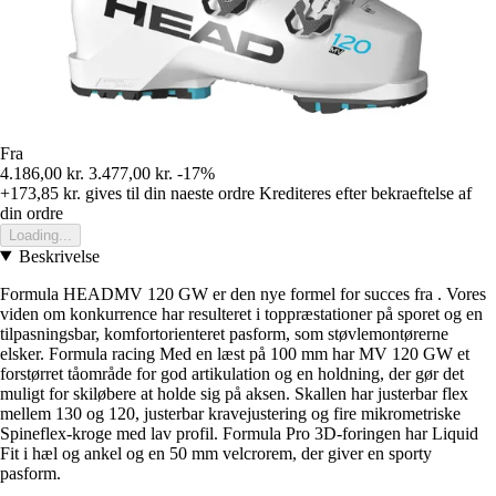
Fra
4.186,00 kr.
3.477,00 kr.
-17%
+173,85 kr.
gives til din naeste ordre
Krediteres efter bekraeftelse af
din ordre
Loading...
Beskrivelse
Formula HEADMV 120 GW er den nye formel for succes fra . Vores
viden om konkurrence har resulteret i toppræstationer på sporet og en
tilpasningsbar, komfortorienteret pasform, som støvlemontørerne
elsker. Formula racing Med en læst på 100 mm har MV 120 GW et
forstørret tåområde for god artikulation og en holdning, der gør det
muligt for skiløbere at holde sig på aksen. Skallen har justerbar flex
mellem 130 og 120, justerbar kravejustering og fire mikrometriske
Spineflex-kroge med lav profil. Formula Pro 3D-foringen har Liquid
Fit i hæl og ankel og en 50 mm velcrorem, der giver en sporty
pasform.