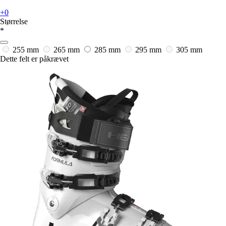
+0
Størrelse
*
255 mm
265 mm
285 mm
295 mm
305 mm
Dette felt er påkrævet