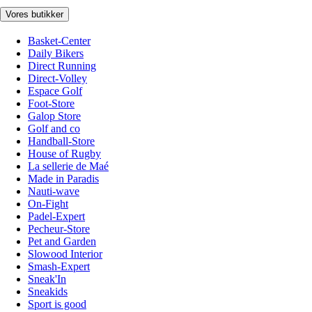
Vores butikker
Basket-Center
Daily Bikers
Direct Running
Direct-Volley
Espace Golf
Foot-Store
Galop Store
Golf and co
Handball-Store
House of Rugby
La sellerie de Maé
Made in Paradis
Nauti-wave
On-Fight
Padel-Expert
Pecheur-Store
Pet and Garden
Slowood Interior
Smash-Expert
Sneak'In
Sneakids
Sport is good