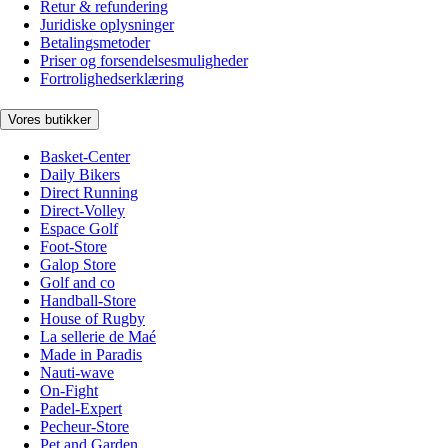
Retur & refundering
Juridiske oplysninger
Betalingsmetoder
Priser og forsendelsesmuligheder
Fortrolighedserklæring
Vores butikker
Basket-Center
Daily Bikers
Direct Running
Direct-Volley
Espace Golf
Foot-Store
Galop Store
Golf and co
Handball-Store
House of Rugby
La sellerie de Maé
Made in Paradis
Nauti-wave
On-Fight
Padel-Expert
Pecheur-Store
Pet and Garden