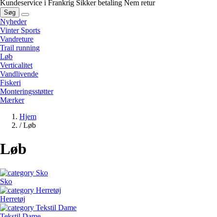
Kundeservice i Frankrig
Sikker betaling
Nem retur
Søg
Nyheder
Vinter Sports
Vandreture
Trail running
Løb
Verticalitet
Vandlivende
Fiskeri
Monteringsstøtter
Mærker
Hjem
/
Løb
Løb
Sko
Herretøj
Tekstil Dame