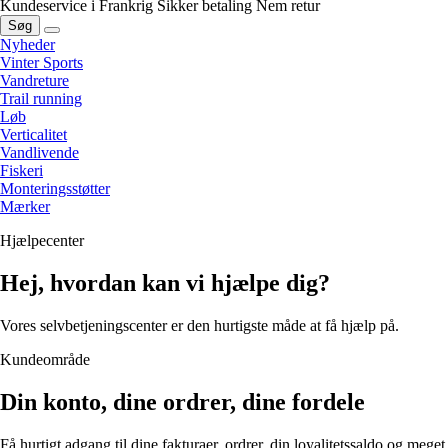
Kundeservice i Frankrig
Sikker betaling
Nem retur
Søg
Nyheder
Vinter Sports
Vandreture
Trail running
Løb
Verticalitet
Vandlivende
Fiskeri
Monteringsstøtter
Mærker
Hjælpecenter
Hej, hvordan kan vi hjælpe dig?
Vores selvbetjeningscenter er den hurtigste måde at få hjælp på.
Kundeområde
Din konto, dine ordrer, dine fordele
Få hurtigt adgang til dine fakturaer, ordrer, din loyalitetssaldo og meget