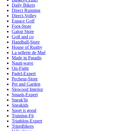
Daily Bikers
Direct Running
Direct-Volley
Espace Golf
Foot-Store
Galop Store
Golf and co
Handball-Store
House of Rugby
La sellerie de Maé
Made in Paradis
Nauti-wave
On-Fight
Padel-Expert
Pecheur-Store
Pet and Garden
Slowood Interior
Smash-Expert
Sneak'In
Sneakids
Sport is good
Training-Fit
Triathlon-Expert
TripnBikers