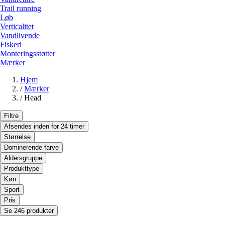
Trail running
Løb
Verticalitet
Vandlivende
Fiskeri
Monteringsstøtter
Mærker
Hjem
/
Mærker
/
Head
Filtre
Afsendes inden for 24 timer
Størrelse
Dominerende farve
Aldersgruppe
Produkttype
Køn
Sport
Pris
Se 246 produkter