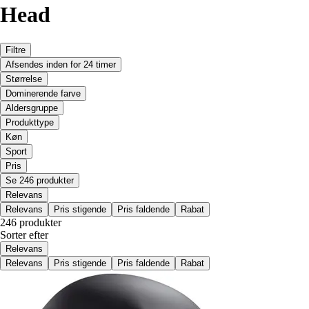
Head
Filtre
Afsendes inden for 24 timer
Størrelse
Dominerende farve
Aldersgruppe
Produkttype
Køn
Sport
Pris
Se 246 produkter
Relevans
Relevans
Pris stigende
Pris faldende
Rabat
246 produkter
Sorter efter
Relevans
Relevans
Pris stigende
Pris faldende
Rabat