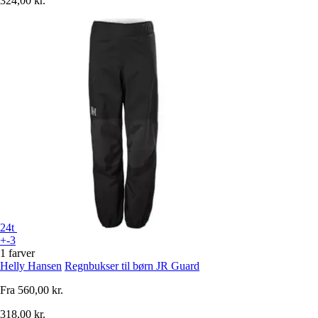
324,00 kr.
24t
+-3
1 farver
Helly Hansen
Regnbukser til børn JR Guard
Fra
560,00 kr.
318,00 kr.