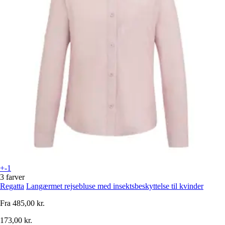
+-1
3 farver
Regatta
Langærmet rejsebluse med insektsbeskyttelse til kvinder
Fra
485,00 kr.
173,00 kr.