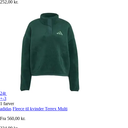
252,00 kr.
24t
+-3
1 farver
adidas
Fleece til kvinder Terrex Multi
Fra
560,00 kr.