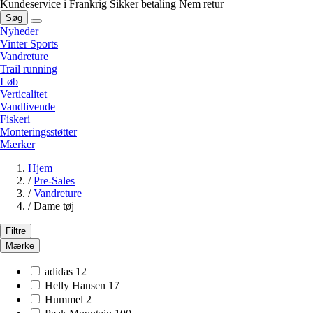
Kundeservice i Frankrig
Sikker betaling
Nem retur
Søg
Nyheder
Vinter Sports
Vandreture
Trail running
Løb
Verticalitet
Vandlivende
Fiskeri
Monteringsstøtter
Mærker
Hjem
/
Pre-Sales
/
Vandreture
/
Dame tøj
Filtre
Mærke
adidas
12
Helly Hansen
17
Hummel
2