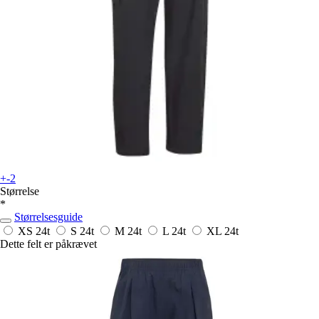
+-2
Størrelse
*
Størrelsesguide
XS
24t
S
24t
M
24t
L
24t
XL
24t
Dette felt er påkrævet