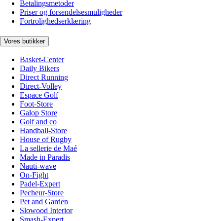
Betalingsmetoder
Priser og forsendelsesmuligheder
Fortrolighedserklæring
Vores butikker
Basket-Center
Daily Bikers
Direct Running
Direct-Volley
Espace Golf
Foot-Store
Galop Store
Golf and co
Handball-Store
House of Rugby
La sellerie de Maé
Made in Paradis
Nauti-wave
On-Fight
Padel-Expert
Pecheur-Store
Pet and Garden
Slowood Interior
Smash-Expert