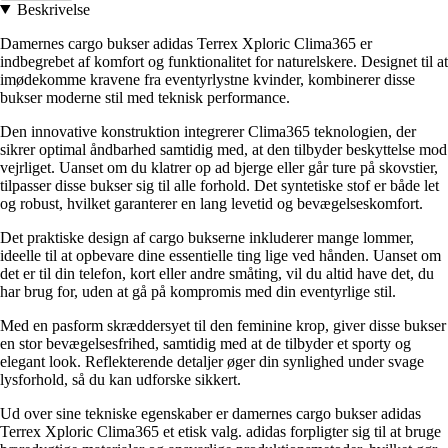
Beskrivelse
Damernes cargo bukser adidas Terrex Xploric Clima365 er
indbegrebet af komfort og funktionalitet for naturelskere. Designet til at
imødekomme kravene fra eventyrlystne kvinder, kombinerer disse
bukser moderne stil med teknisk performance.
Den innovative konstruktion integrerer Clima365 teknologien, der
sikrer optimal åndbarhed samtidig med, at den tilbyder beskyttelse mod
vejrliget. Uanset om du klatrer op ad bjerge eller går ture på skovstier,
tilpasser disse bukser sig til alle forhold. Det syntetiske stof er både let
og robust, hvilket garanterer en lang levetid og bevægelseskomfort.
Det praktiske design af cargo bukserne inkluderer mange lommer,
ideelle til at opbevare dine essentielle ting lige ved hånden. Uanset om
det er til din telefon, kort eller andre småting, vil du altid have det, du
har brug for, uden at gå på kompromis med din eventyrlige stil.
Med en pasform skræddersyet til den feminine krop, giver disse bukser
en stor bevægelsesfrihed, samtidig med at de tilbyder et sporty og
elegant look. Reflekterende detaljer øger din synlighed under svage
lysforhold, så du kan udforske sikkert.
Ud over sine tekniske egenskaber er damernes cargo bukser adidas
Terrex Xploric Clima365 et etisk valg. adidas forpligter sig til at bruge