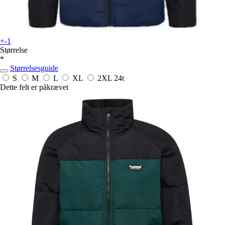
+-1
Størrelse
*
Størrelsesguide
S
M
L
XL
2XL
24t
Dette felt er påkrævet