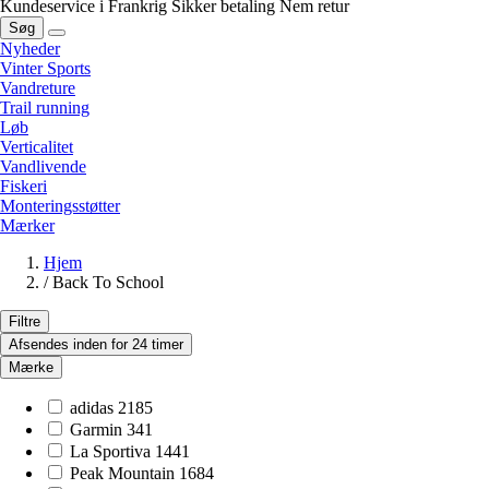
Kundeservice i Frankrig
Sikker betaling
Nem retur
Søg
Nyheder
Vinter Sports
Vandreture
Trail running
Løb
Verticalitet
Vandlivende
Fiskeri
Monteringsstøtter
Mærker
Hjem
/
Back To School
Filtre
Afsendes inden for 24 timer
Mærke
adidas
2185
Garmin
341
La Sportiva
1441
Peak Mountain
1684