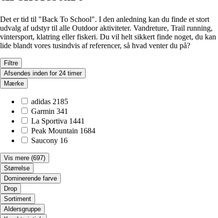
Det er tid til "Back To School". I den anledning kan du finde et stort
udvalg af udstyr til alle Outdoor aktiviteter. Vandreture, Trail running,
vintersport, klatring eller fiskeri. Du vil helt sikkert finde noget, du kan
lide blandt vores tusindvis af referencer, så hvad venter du på?
Filtre
Afsendes inden for 24 timer
Mærke
adidas
2185
Garmin
341
La Sportiva
1441
Peak Mountain
1684
Saucony
16
Vis mere
(697)
Størrelse
Dominerende farve
Drop
Sortiment
Aldersgruppe