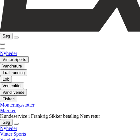
Søg
Nyheder
Vinter Sports
Vandreture
Trail running
Løb
Verticalitet
Vandlivende
Fiskeri
Monteringsstøtter
Mærker
Kundeservice i Frankrig
Sikker betaling
Nem retur
Søg
Nyheder
Vinter Sports
Vandreture