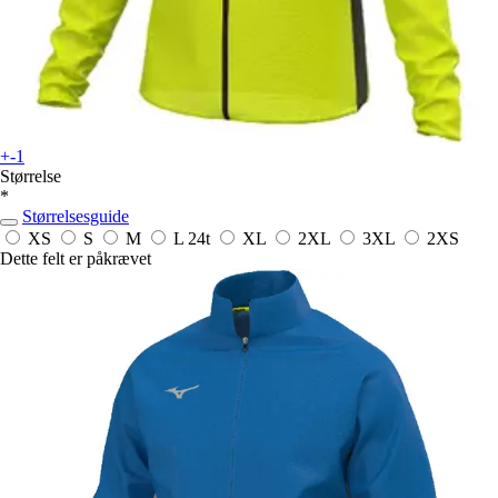
+-1
Størrelse
*
Størrelsesguide
XS
S
M
L
24t
XL
2XL
3XL
2XS
Dette felt er påkrævet