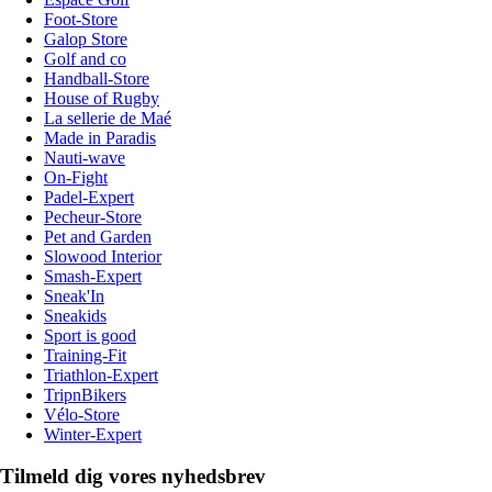
Foot-Store
Galop Store
Golf and co
Handball-Store
House of Rugby
La sellerie de Maé
Made in Paradis
Nauti-wave
On-Fight
Padel-Expert
Pecheur-Store
Pet and Garden
Slowood Interior
Smash-Expert
Sneak'In
Sneakids
Sport is good
Training-Fit
Triathlon-Expert
TripnBikers
Vélo-Store
Winter-Expert
Tilmeld dig vores nyhedsbrev