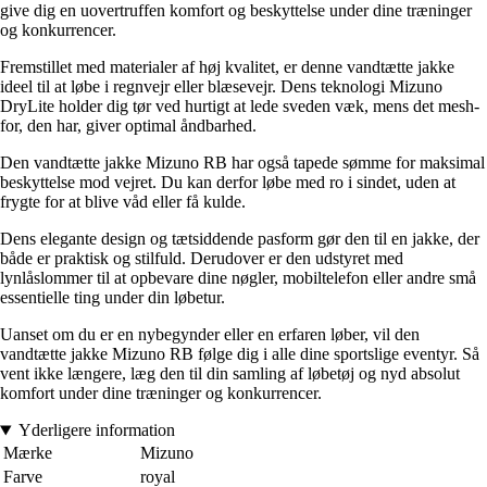
give dig en uovertruffen komfort og beskyttelse under dine træninger
og konkurrencer.
Fremstillet med materialer af høj kvalitet, er denne vandtætte jakke
ideel til at løbe i regnvejr eller blæsevejr. Dens teknologi Mizuno
DryLite holder dig tør ved hurtigt at lede sveden væk, mens det mesh-
for, den har, giver optimal åndbarhed.
Den vandtætte jakke Mizuno RB har også tapede sømme for maksimal
beskyttelse mod vejret. Du kan derfor løbe med ro i sindet, uden at
frygte for at blive våd eller få kulde.
Dens elegante design og tætsiddende pasform gør den til en jakke, der
både er praktisk og stilfuld. Derudover er den udstyret med
lynlåslommer til at opbevare dine nøgler, mobiltelefon eller andre små
essentielle ting under din løbetur.
Uanset om du er en nybegynder eller en erfaren løber, vil den
vandtætte jakke Mizuno RB følge dig i alle dine sportslige eventyr. Så
vent ikke længere, læg den til din samling af løbetøj og nyd absolut
komfort under dine træninger og konkurrencer.
Yderligere information
Mærke
Mizuno
Farve
royal