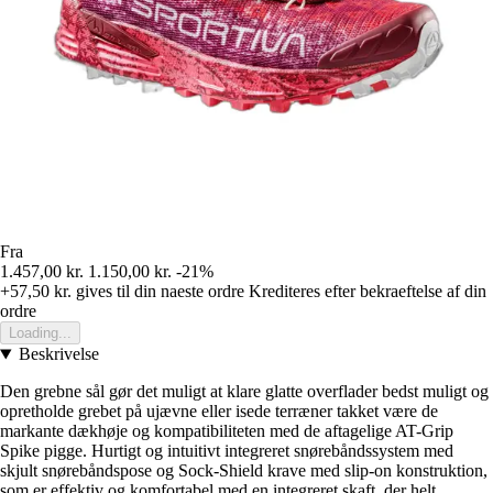
Fra
1.457,00 kr.
1.150,00 kr.
-21%
+57,50 kr.
gives til din naeste ordre
Krediteres efter bekraeftelse af din
ordre
Loading...
Beskrivelse
Den grebne sål gør det muligt at klare glatte overflader bedst muligt og
opretholde grebet på ujævne eller isede terræner takket være de
markante dækhøje og kompatibiliteten med de aftagelige AT-Grip
Spike pigge. Hurtigt og intuitivt integreret snørebåndssystem med
skjult snørebåndspose og Sock-Shield krave med slip-on konstruktion,
som er effektiv og komfortabel med en integreret skaft, der helt