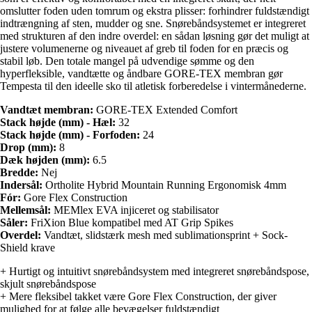
omslutter foden uden tomrum og ekstra plisser: forhindrer fuldstændigt
indtrængning af sten, mudder og sne. Snørebåndsystemet er integreret
med strukturen af den indre overdel: en sådan løsning gør det muligt at
justere volumenerne og niveauet af greb til foden for en præcis og
stabil løb. Den totale mangel på udvendige sømme og den
hyperfleksible, vandtætte og åndbare GORE-TEX membran gør
Tempesta til den ideelle sko til atletisk forberedelse i vintermånederne.
Vandtæt membran:
GORE-TEX Extended Comfort
Stack højde (mm) - Hæl:
32
Stack højde (mm) - Forfoden:
24
Drop (mm):
8
Dæk højden (mm):
6.5
Bredde:
Nej
Indersål:
Ortholite Hybrid Mountain Running Ergonomisk 4mm
Fór:
Gore Flex Construction
Mellemsål:
MEMlex EVA injiceret og stabilisator
Såler:
FriXion Blue kompatibel med AT Grip Spikes
Overdel:
Vandtæt, slidstærk mesh med sublimationsprint + Sock-
Shield krave
+ Hurtigt og intuitivt snørebåndsystem med integreret snørebåndspose,
skjult snørebåndspose
+ Mere fleksibel takket være Gore Flex Construction, der giver
mulighed for at følge alle bevægelser fuldstændigt