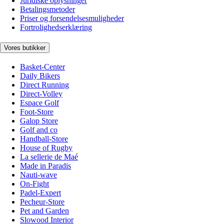
Juridiske oplysninger
Betalingsmetoder
Priser og forsendelsesmuligheder
Fortrolighedserklæring
Vores butikker
Basket-Center
Daily Bikers
Direct Running
Direct-Volley
Espace Golf
Foot-Store
Galop Store
Golf and co
Handball-Store
House of Rugby
La sellerie de Maé
Made in Paradis
Nauti-wave
On-Fight
Padel-Expert
Pecheur-Store
Pet and Garden
Slowood Interior