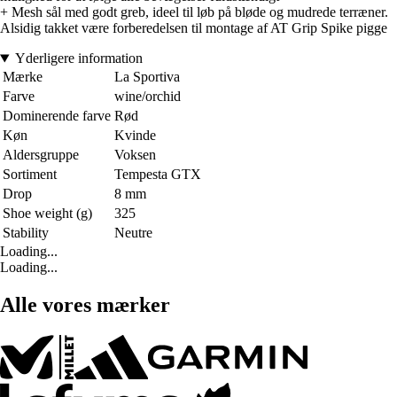
+ Mesh sål med godt greb, ideel til løb på bløde og mudrede terræner.
Alsidig takket være forberedelsen til montage af AT Grip Spike pigge
Yderligere information
Mærke
La Sportiva
Farve
wine/orchid
Dominerende farve
Rød
Køn
Kvinde
Aldersgruppe
Voksen
Sortiment
Tempesta GTX
Drop
8 mm
Shoe weight (g)
325
Stability
Neutre
Loading...
Loading...
Alle vores mærker