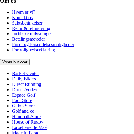
Om os
Hvem er vi?
Kontakt os
Salgsbetingelser
Retur & refundering
Juridiske oplysninger
Betalingsmetoder
Priser og forsendelsesmuligheder
Fortrolighedserklæring
Vores butikker
Basket-Center
Daily Bikers
Direct Running
Direct-Volley
Espace Golf
Foot-Store
Galop Store
Golf and co
Handball-Store
House of Rugby
La sellerie de Maé
Made in Paradis