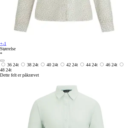
+-1
Størrelse
*
36
24t
38
24t
40
24t
42
24t
44
24t
46
24t
48
24t
Dette felt er påkrævet