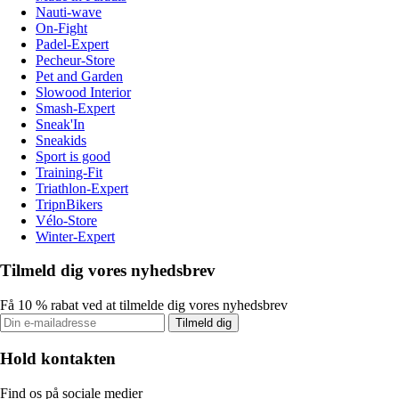
Nauti-wave
On-Fight
Padel-Expert
Pecheur-Store
Pet and Garden
Slowood Interior
Smash-Expert
Sneak'In
Sneakids
Sport is good
Training-Fit
Triathlon-Expert
TripnBikers
Vélo-Store
Winter-Expert
Tilmeld dig vores nyhedsbrev
Få 10 % rabat ved at tilmelde dig vores nyhedsbrev
Tilmeld dig
Hold kontakten
Find os på sociale medier