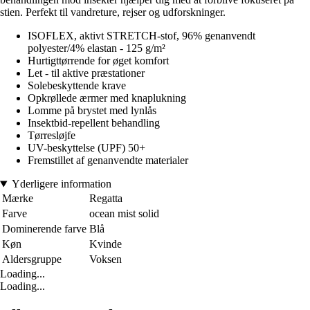
stien. Perfekt til vandreture, rejser og udforskninger.
ISOFLEX, aktivt STRETCH-stof, 96% genanvendt
polyester/4% elastan - 125 g/m²
Hurtigttørrende for øget komfort
Let - til aktive præstationer
Solebeskyttende krave
Opkrøllede ærmer med knaplukning
Lomme på brystet med lynlås
Insektbid-repellent behandling
Tørresløjfe
UV-beskyttelse (UPF) 50+
Fremstillet af genanvendte materialer
Yderligere information
Mærke
Regatta
Farve
ocean mist solid
Dominerende farve
Blå
Køn
Kvinde
Aldersgruppe
Voksen
Loading...
Loading...