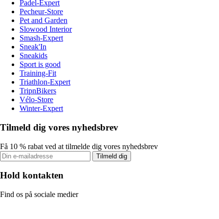
Padel-Expert
Pecheur-Store
Pet and Garden
Slowood Interior
Smash-Expert
Sneak'In
Sneakids
Sport is good
Training-Fit
Triathlon-Expert
TripnBikers
Vélo-Store
Winter-Expert
Tilmeld dig vores nyhedsbrev
Få 10 % rabat ved at tilmelde dig vores nyhedsbrev
Tilmeld dig
Hold kontakten
Find os på sociale medier