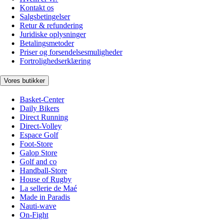
Kontakt os
Salgsbetingelser
Retur & refundering
Juridiske oplysninger
Betalingsmetoder
Priser og forsendelsesmuligheder
Fortrolighedserklæring
Vores butikker
Basket-Center
Daily Bikers
Direct Running
Direct-Volley
Espace Golf
Foot-Store
Galop Store
Golf and co
Handball-Store
House of Rugby
La sellerie de Maé
Made in Paradis
Nauti-wave
On-Fight