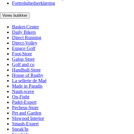
Fortrolighedserklæring
Vores butikker
Basket-Center
Daily Bikers
Direct Running
Direct-Volley
Espace Golf
Foot-Store
Galop Store
Golf and co
Handball-Store
House of Rugby
La sellerie de Maé
Made in Paradis
Nauti-wave
On-Fight
Padel-Expert
Pecheur-Store
Pet and Garden
Slowood Interior
Smash-Expert
Sneak'In