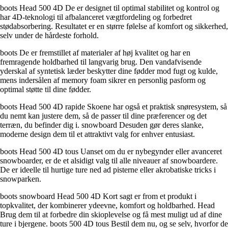
boots Head 500 4D De er designet til optimal stabilitet og kontrol og
har 4D-teknologi til afbalanceret vægtfordeling og forbedret
stødabsorbering. Resultatet er en større følelse af komfort og sikkerhed,
selv under de hårdeste forhold.
boots De er fremstillet af materialer af høj kvalitet og har en
fremragende holdbarhed til langvarig brug. Den vandafvisende
yderskal af syntetisk læder beskytter dine fødder mod fugt og kulde,
mens indersålen af memory foam sikrer en personlig pasform og
optimal støtte til dine fødder.
boots Head 500 4D rapide Skoene har også et praktisk snøresystem, så
du nemt kan justere dem, så de passer til dine præferencer og det
terræn, du befinder dig i. snowboard Desuden gør deres slanke,
moderne design dem til et attraktivt valg for enhver entusiast.
boots Head 500 4D tous Uanset om du er nybegynder eller avanceret
snowboarder, er de et alsidigt valg til alle niveauer af snowboardere.
De er ideelle til hurtige ture ned ad pisterne eller akrobatiske tricks i
snowparken.
boots snowboard Head 500 4D Kort sagt er from et produkt i
topkvalitet, der kombinerer ydeevne, komfort og holdbarhed. Head
Brug dem til at forbedre din skioplevelse og få mest muligt ud af dine
ture i bjergene. boots 500 4D tous Bestil dem nu, og se selv, hvorfor de