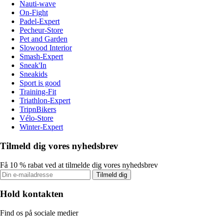
Nauti-wave
On-Fight
Padel-Expert
Pecheur-Store
Pet and Garden
Slowood Interior
Smash-Expert
Sneak'In
Sneakids
Sport is good
Training-Fit
Triathlon-Expert
TripnBikers
Vélo-Store
Winter-Expert
Tilmeld dig vores nyhedsbrev
Få 10 % rabat ved at tilmelde dig vores nyhedsbrev
Tilmeld dig
Hold kontakten
Find os på sociale medier