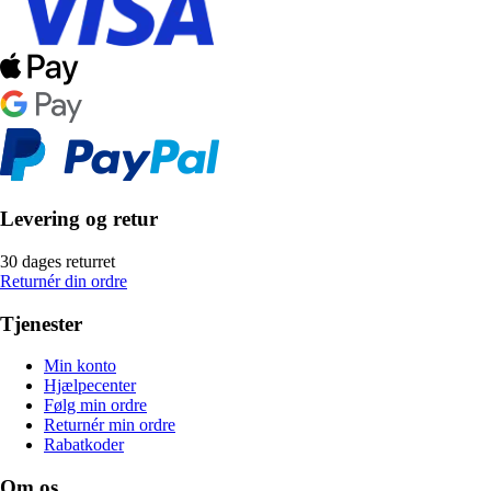
Levering og retur
30 dages returret
Returnér din ordre
Tjenester
Min konto
Hjælpecenter
Følg min ordre
Returnér min ordre
Rabatkoder
Om os