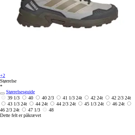
+2
Størrelse
*
Størrelsesguide
39 1/3
40
40 2/3
41 1/3
24t
42
24t
42 2/3
24t
43 1/3
24t
44
24t
44 2/3
24t
45 1/3
24t
46
24t
46 2/3
24t
47 1/3
48
Dette felt er påkrævet