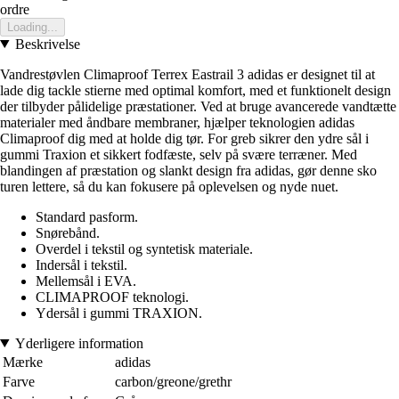
ordre
Loading...
Beskrivelse
Vandrestøvlen Climaproof Terrex Eastrail 3 adidas er designet til at
lade dig tackle stierne med optimal komfort, med et funktionelt design
der tilbyder pålidelige præstationer. Ved at bruge avancerede vandtætte
materialer med åndbare membraner, hjælper teknologien adidas
Climaproof dig med at holde dig tør. For greb sikrer den ydre sål i
gummi Traxion et sikkert fodfæste, selv på svære terræner. Med
blandingen af præstation og slankt design fra adidas, gør denne sko
turen lettere, så du kan fokusere på oplevelsen og nyde nuet.
Standard pasform.
Snørebånd.
Overdel i tekstil og syntetisk materiale.
Indersål i tekstil.
Mellemsål i EVA.
CLIMAPROOF teknologi.
Ydersål i gummi TRAXION.
Yderligere information
Mærke
adidas
Farve
carbon/greone/grethr