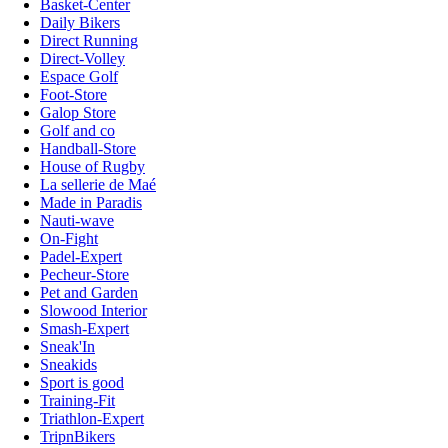
Basket-Center
Daily Bikers
Direct Running
Direct-Volley
Espace Golf
Foot-Store
Galop Store
Golf and co
Handball-Store
House of Rugby
La sellerie de Maé
Made in Paradis
Nauti-wave
On-Fight
Padel-Expert
Pecheur-Store
Pet and Garden
Slowood Interior
Smash-Expert
Sneak'In
Sneakids
Sport is good
Training-Fit
Triathlon-Expert
TripnBikers