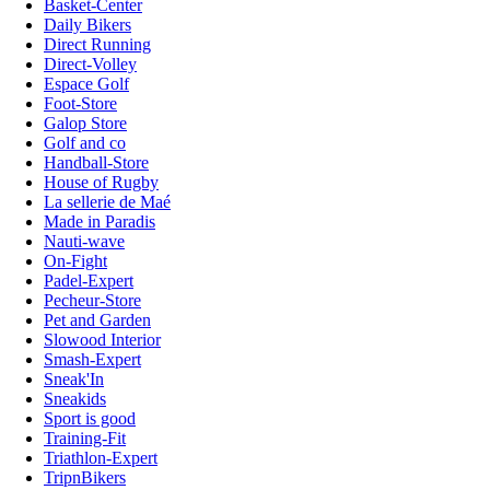
Basket-Center
Daily Bikers
Direct Running
Direct-Volley
Espace Golf
Foot-Store
Galop Store
Golf and co
Handball-Store
House of Rugby
La sellerie de Maé
Made in Paradis
Nauti-wave
On-Fight
Padel-Expert
Pecheur-Store
Pet and Garden
Slowood Interior
Smash-Expert
Sneak'In
Sneakids
Sport is good
Training-Fit
Triathlon-Expert
TripnBikers