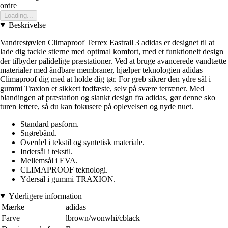
ordre
Loading...
Beskrivelse
Vandrestøvlen Climaproof Terrex Eastrail 3 adidas er designet til at
lade dig tackle stierne med optimal komfort, med et funktionelt design
der tilbyder pålidelige præstationer. Ved at bruge avancerede vandtætte
materialer med åndbare membraner, hjælper teknologien adidas
Climaproof dig med at holde dig tør. For greb sikrer den ydre sål i
gummi Traxion et sikkert fodfæste, selv på svære terræner. Med
blandingen af præstation og slankt design fra adidas, gør denne sko
turen lettere, så du kan fokusere på oplevelsen og nyde nuet.
Standard pasform.
Snørebånd.
Overdel i tekstil og syntetisk materiale.
Indersål i tekstil.
Mellemsål i EVA.
CLIMAPROOF teknologi.
Ydersål i gummi TRAXION.
Yderligere information
Mærke
adidas
Farve
lbrown/wonwhi/cblack