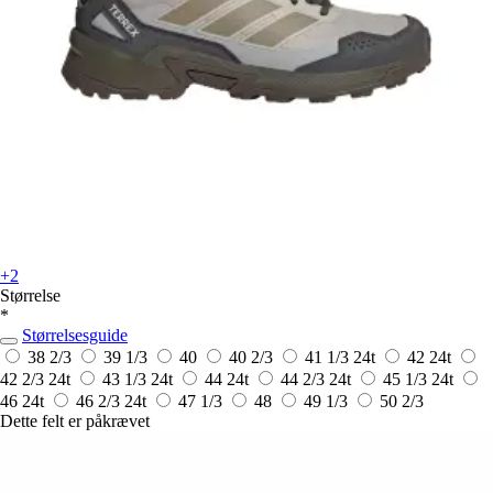
+2
Størrelse
*
Størrelsesguide
38 2/3
39 1/3
40
40 2/3
41 1/3
24t
42
24t
42 2/3
24t
43 1/3
24t
44
24t
44 2/3
24t
45 1/3
24t
46
24t
46 2/3
24t
47 1/3
48
49 1/3
50 2/3
Dette felt er påkrævet