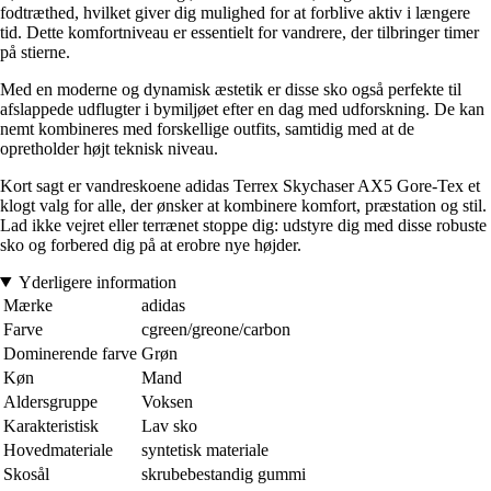
fodtræthed, hvilket giver dig mulighed for at forblive aktiv i længere
tid. Dette komfortniveau er essentielt for vandrere, der tilbringer timer
på stierne.
Med en moderne og dynamisk æstetik er disse sko også perfekte til
afslappede udflugter i bymiljøet efter en dag med udforskning. De kan
nemt kombineres med forskellige outfits, samtidig med at de
opretholder højt teknisk niveau.
Kort sagt er vandreskoene adidas Terrex Skychaser AX5 Gore-Tex et
klogt valg for alle, der ønsker at kombinere komfort, præstation og stil.
Lad ikke vejret eller terrænet stoppe dig: udstyre dig med disse robuste
sko og forbered dig på at erobre nye højder.
Yderligere information
Mærke
adidas
Farve
cgreen/greone/carbon
Dominerende farve
Grøn
Køn
Mand
Aldersgruppe
Voksen
Karakteristisk
Lav sko
Hovedmateriale
syntetisk materiale
Skosål
skrubebestandig gummi