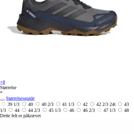
+8
Størrelse
*
Størrelsesguide
39 1/3
40
40 2/3
41 1/3
42
42 2/3
24t
43
1/3
44
44 2/3
45 1/3
46
46 2/3
47 1/3
48
Dette felt er påkrævet