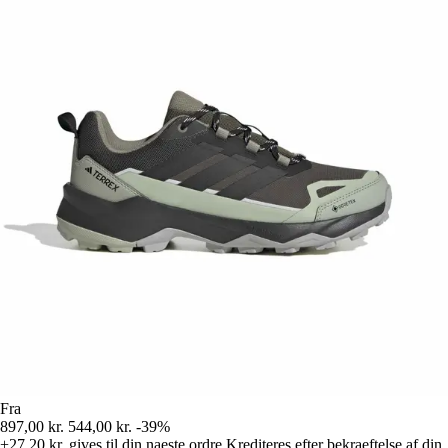
Fra
897,00 kr.
544,00 kr.
-39%
+27,20 kr.
gives til din naeste ordre
Krediteres efter bekraeftelse af din