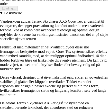
ordre
Loading...
Beskrivelse
Vandreskoen adidas Terrex Skychaser AX5 Gore-Tex er designet til
eventyrere, der søger præstation og komfort under de mest varierede
forhold. Ved at kombinere avanceret teknologi og optimal design
opfylder de kravene fra vandringsentusiaster, uanset om det er på stejle
stier eller ujævnt terræn.
Fremstillet med materialer af høj kvalitet tilbyder disse sko
fremragende beskyttelse mod vejret. Gore-Tex-systemet sikrer effektiv
vandtæthed samtidig med, at det muliggør optimal åndbarhed, så dine
fødder forbliver tørre og friske hele dit eventyr igennem. Du kan trygt
møde vejret, uanset om du krydser floder eller bevæger dig ud på
mudrede stier.
Deres ydersål, designet til at give maksimal grip, sikrer en uovertruffen
stabilitet på glatte eller klippede overflader. Takket være det
ergonomiske design tilpasser skoene sig perfekt til din fods form,
hvilket sikrer fremragende støtte og langvarig komfort, selv ved lange
vandreture.
De adidas Terrex Skychaser AX5 er også udstyret med en
stødabsorberende teknologi, der absorberer stød og reducerer