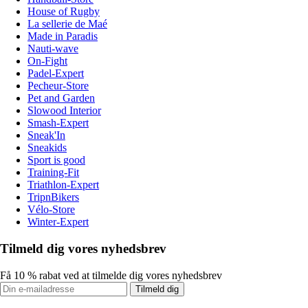
House of Rugby
La sellerie de Maé
Made in Paradis
Nauti-wave
On-Fight
Padel-Expert
Pecheur-Store
Pet and Garden
Slowood Interior
Smash-Expert
Sneak'In
Sneakids
Sport is good
Training-Fit
Triathlon-Expert
TripnBikers
Vélo-Store
Winter-Expert
Tilmeld dig vores nyhedsbrev
Få 10 % rabat ved at tilmelde dig vores nyhedsbrev
Tilmeld dig