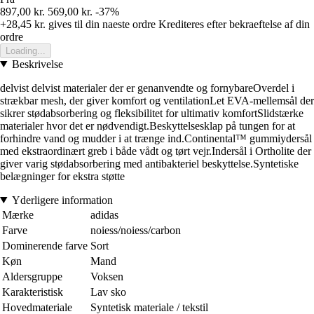
897,00 kr.
569,00 kr.
-37%
+28,45 kr.
gives til din naeste ordre
Krediteres efter bekraeftelse af din
ordre
Loading...
Beskrivelse
delvist delvist materialer der er genanvendte og fornybareOverdel i
strækbar mesh, der giver komfort og ventilationLet EVA-mellemsål der
sikrer stødabsorbering og fleksibilitet for ultimativ komfortSlidstærke
materialer hvor det er nødvendigt.Beskyttelsesklap på tungen for at
forhindre vand og mudder i at trænge ind.Continental™ gummiydersål
med ekstraordinært greb i både vådt og tørt vejr.Indersål i Ortholite der
giver varig stødabsorbering med antibakteriel beskyttelse.Syntetiske
belægninger for ekstra støtte
Yderligere information
Mærke
adidas
Farve
noiess/noiess/carbon
Dominerende farve
Sort
Køn
Mand
Aldersgruppe
Voksen
Karakteristisk
Lav sko
Hovedmateriale
Syntetisk materiale / tekstil