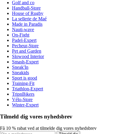
Golf and co
Handball-Store
House of Rugby
La sellerie de Maé
Made in Paradis
Nauti-wave
On-Fight
Padel-Expert
Pecheur-Store
Pet and Garden
Slowood Interior
Smash-Expert
Sneak'In
Sneakids
Sport is good
Training-Fit
Triathlon-Expert
TripnBikers
Vélo-Store
Winter-Expert
Tilmeld dig vores nyhedsbrev
Få 10 % rabat ved at tilmelde dig vores nyhedsbrev