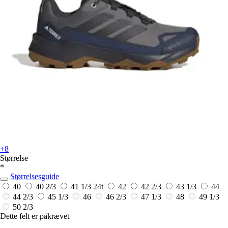
+8
Størrelse
*
Størrelsesguide
40
40 2/3
41 1/3
24t
42
42 2/3
43 1/3
44
44 2/3
45 1/3
46
46 2/3
47 1/3
48
49 1/3
50 2/3
Dette felt er påkrævet