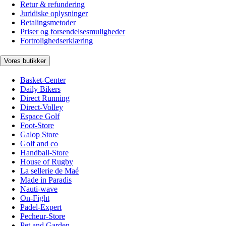
Retur & refundering
Juridiske oplysninger
Betalingsmetoder
Priser og forsendelsesmuligheder
Fortrolighedserklæring
Vores butikker
Basket-Center
Daily Bikers
Direct Running
Direct-Volley
Espace Golf
Foot-Store
Galop Store
Golf and co
Handball-Store
House of Rugby
La sellerie de Maé
Made in Paradis
Nauti-wave
On-Fight
Padel-Expert
Pecheur-Store
Pet and Garden