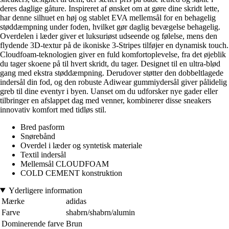
deres daglige gåture. Inspireret af ønsket om at gøre dine skridt lette,
har denne silhuet en høj og stablet EVA mellemsål for en behagelig
støddæmpning under foden, hvilket gør daglig bevægelse behagelig.
Overdelen i læder giver et luksuriøst udseende og følelse, mens den
flydende 3D-textur på de ikoniske 3-Stripes tilføjer en dynamisk touch.
Cloudfoam-teknologien giver en fuld komfortoplevelse, fra det øjeblik
du tager skoene på til hvert skridt, du tager. Designet til en ultra-blød
gang med ekstra støddæmpning. Derudover støtter den dobbeltlagede
indersål din fod, og den robuste Adiwear gummiydersål giver pålidelig
greb til dine eventyr i byen. Uanset om du udforsker nye gader eller
tilbringer en afslappet dag med venner, kombinerer disse sneakers
innovativ komfort med tidløs stil.
Bred pasform
Snørebånd
Overdel i læder og syntetisk materiale
Textil indersål
Mellemsål CLOUDFOAM
COLD CEMENT konstruktion
Yderligere information
Mærke
adidas
Farve
shabrn/shabrn/alumin
Dominerende farve
Brun