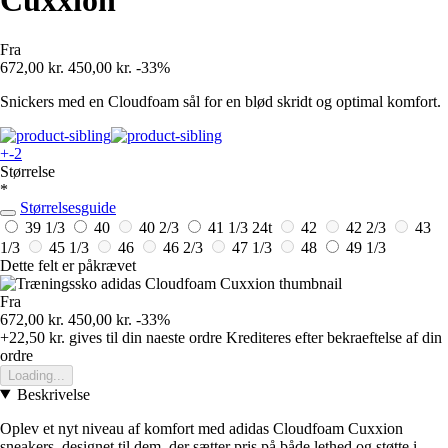
Cuxxion
Fra
672,00 kr.
450,00 kr.
-33%
Snickers med en Cloudfoam sål for en blød skridt og optimal komfort.
+-2
Størrelse
*
Størrelsesguide
39 1/3
40
40 2/3
41 1/3
24t
42
42 2/3
43
1/3
45 1/3
46
46 2/3
47 1/3
48
49 1/3
Dette felt er påkrævet
Fra
672,00 kr.
450,00 kr.
-33%
+22,50 kr.
gives til din naeste ordre
Krediteres efter bekraeftelse af din
ordre
Loading...
Beskrivelse
Oplev et nyt niveau af komfort med adidas Cloudfoam Cuxxion
sneakers, designet til dem, der sætter pris på både lethed og støtte i