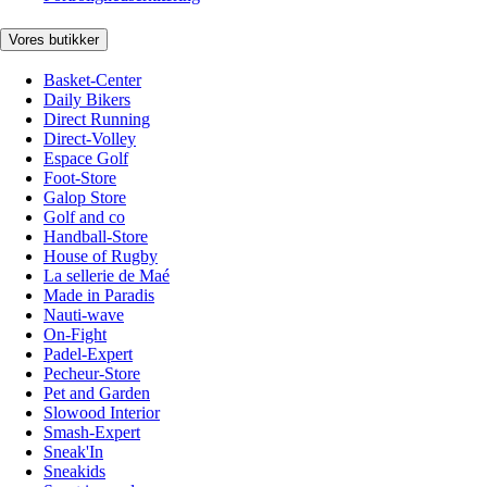
Vores butikker
Basket-Center
Daily Bikers
Direct Running
Direct-Volley
Espace Golf
Foot-Store
Galop Store
Golf and co
Handball-Store
House of Rugby
La sellerie de Maé
Made in Paradis
Nauti-wave
On-Fight
Padel-Expert
Pecheur-Store
Pet and Garden
Slowood Interior
Smash-Expert
Sneak'In
Sneakids