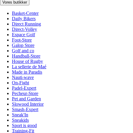
Vores butikker
Basket-Center
Daily Bikers
Direct Running
Direct-Volley
Espace Golf
Foot-Store
Galop Store
Golf and co
Handball-Store
House of Rugby
La sellerie de Maé
Made in Paradis
Nauti-wave
On-Fight
Padel-Expert
Pecheur-Store
Pet and Garden
Slowood Interior
Smash-Expert
Sneak'In
Sneakids
Sport is good
Training-Fit