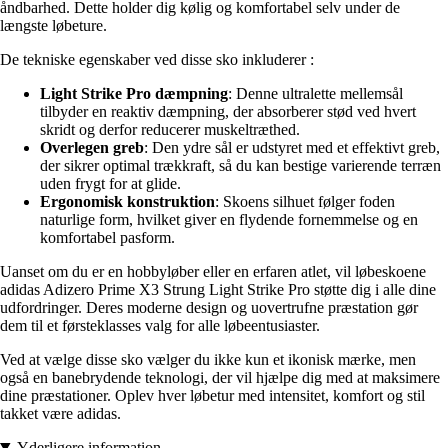
åndbarhed. Dette holder dig kølig og komfortabel selv under de
længste løbeture.
De tekniske egenskaber ved disse sko inkluderer :
Light Strike Pro dæmpning
: Denne ultralette mellemsål
tilbyder en reaktiv dæmpning, der absorberer stød ved hvert
skridt og derfor reducerer muskeltræthed.
Overlegen greb
: Den ydre sål er udstyret med et effektivt greb,
der sikrer optimal trækkraft, så du kan bestige varierende terræn
uden frygt for at glide.
Ergonomisk konstruktion
: Skoens silhuet følger foden
naturlige form, hvilket giver en flydende fornemmelse og en
komfortabel pasform.
Uanset om du er en hobbyløber eller en erfaren atlet, vil løbeskoene
adidas Adizero Prime X3 Strung Light Strike Pro støtte dig i alle dine
udfordringer. Deres moderne design og uovertrufne præstation gør
dem til et førsteklasses valg for alle løbeentusiaster.
Ved at vælge disse sko vælger du ikke kun et ikonisk mærke, men
også en banebrydende teknologi, der vil hjælpe dig med at maksimere
dine præstationer. Oplev hver løbetur med intensitet, komfort og stil
takket være adidas.
Yderligere information