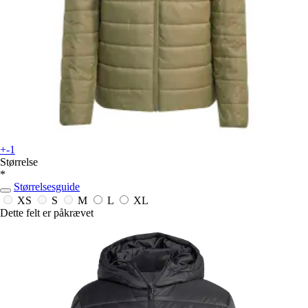
+-1
Størrelse
*
Størrelsesguide
XS
S
M
L
XL
Dette felt er påkrævet