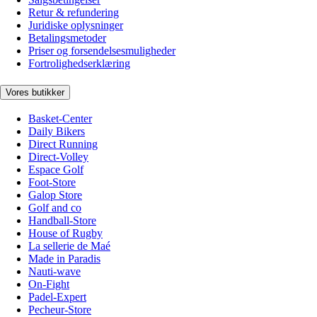
Retur & refundering
Juridiske oplysninger
Betalingsmetoder
Priser og forsendelsesmuligheder
Fortrolighedserklæring
Vores butikker
Basket-Center
Daily Bikers
Direct Running
Direct-Volley
Espace Golf
Foot-Store
Galop Store
Golf and co
Handball-Store
House of Rugby
La sellerie de Maé
Made in Paradis
Nauti-wave
On-Fight
Padel-Expert
Pecheur-Store