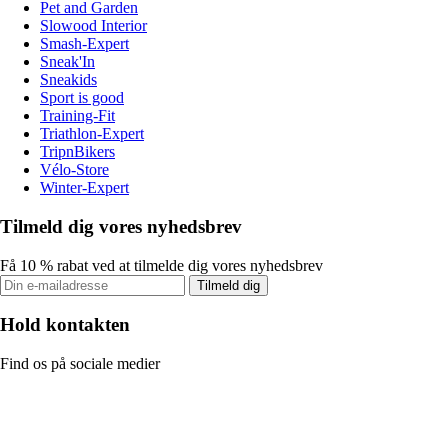
Pet and Garden
Slowood Interior
Smash-Expert
Sneak'In
Sneakids
Sport is good
Training-Fit
Triathlon-Expert
TripnBikers
Vélo-Store
Winter-Expert
Tilmeld dig vores nyhedsbrev
Få 10 % rabat ved at tilmelde dig vores nyhedsbrev
Tilmeld dig
Hold kontakten
Find os på sociale medier