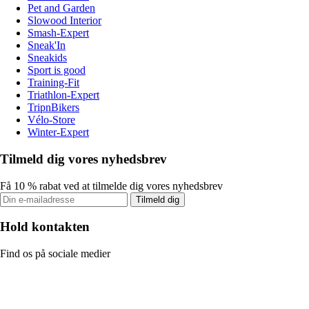
Pet and Garden
Slowood Interior
Smash-Expert
Sneak'In
Sneakids
Sport is good
Training-Fit
Triathlon-Expert
TripnBikers
Vélo-Store
Winter-Expert
Tilmeld dig vores nyhedsbrev
Få 10 % rabat ved at tilmelde dig vores nyhedsbrev
Tilmeld dig
Hold kontakten
Find os på sociale medier