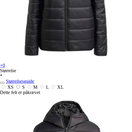
+0
Størrelse
*
Størrelsesguide
XS
S
M
L
XL
Dette felt er påkrævet