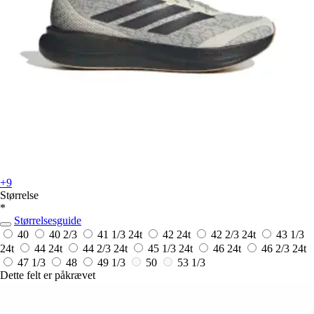
+9
Størrelse
*
Størrelsesguide
40
40 2/3
41 1/3
24t
42
24t
42 2/3
24t
43 1/3
24t
44
24t
44 2/3
24t
45 1/3
24t
46
24t
46 2/3
24t
47 1/3
48
49 1/3
50
53 1/3
Dette felt er påkrævet