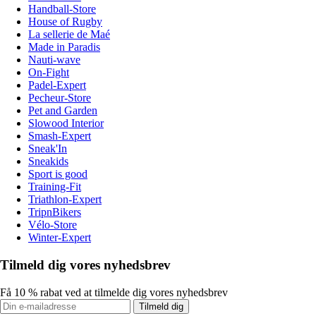
Handball-Store
House of Rugby
La sellerie de Maé
Made in Paradis
Nauti-wave
On-Fight
Padel-Expert
Pecheur-Store
Pet and Garden
Slowood Interior
Smash-Expert
Sneak'In
Sneakids
Sport is good
Training-Fit
Triathlon-Expert
TripnBikers
Vélo-Store
Winter-Expert
Tilmeld dig vores nyhedsbrev
Få 10 % rabat ved at tilmelde dig vores nyhedsbrev
Tilmeld dig