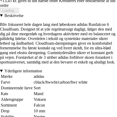
+13,45 kr.
gives til din naeste ordre
Krediteres efter bekraeftelse af din
ordre
Loading...
Beskrivelse
Bliv fokuseret hele dagen lang med løbeskoen adidas Runfalcon 6
Cloudfoam. Designet til at yde regelmæssigt dagligt, følger den med
dig på dine morgenløb og hverdagens aktiviteter med en balanceret og
pålidelig følelse. Overdelen i tekstil og syntetiske materialer sikrer
lethed og åndbarhed. Cloudfoam-dæmpningen giver en komfortabel
fornemmelse fra første kontakt og ved hvert skridt, for en ultra-blød
gang med ekstra dæmpning. Gummiydersålen sikrer et konstant greb
på vejen. Forstærket af de 3 striber adidas forbliver skoen forankret i
sportsuniverset, samtidig med at den bevarer et enkelt og alsidigt look.
Yderligere information
Mærke
adidas
Farve
cblack/ftwwht/carbon/ftwr white
Dominerende farve
Sort
Køn
Mand
Aldersgruppe
Voksen
Sortiment
Falcon
Drop
10 mm
Stability
Neutre