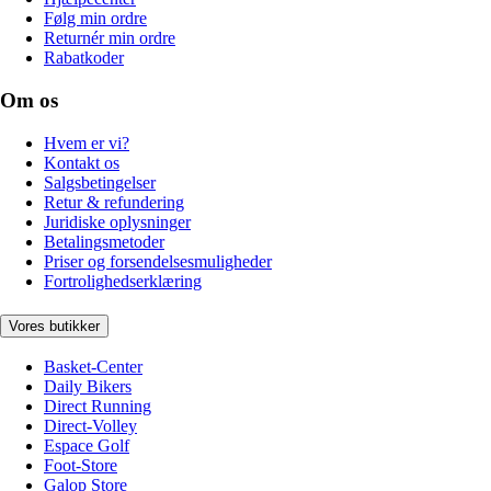
Følg min ordre
Returnér min ordre
Rabatkoder
Om os
Hvem er vi?
Kontakt os
Salgsbetingelser
Retur & refundering
Juridiske oplysninger
Betalingsmetoder
Priser og forsendelsesmuligheder
Fortrolighedserklæring
Vores butikker
Basket-Center
Daily Bikers
Direct Running
Direct-Volley
Espace Golf
Foot-Store
Galop Store