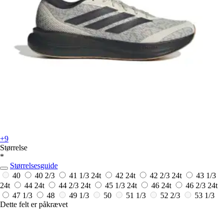
+9
Størrelse
*
Størrelsesguide
40
40 2/3
41 1/3
24t
42
24t
42 2/3
24t
43 1/3
24t
44
24t
44 2/3
24t
45 1/3
24t
46
24t
46 2/3
24t
47 1/3
48
49 1/3
50
51 1/3
52 2/3
53 1/3
Dette felt er påkrævet