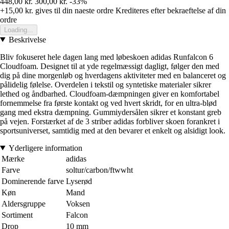
448,00 kr.
300,00 kr.
-33%
+15,00 kr.
gives til din naeste ordre
Krediteres efter bekraeftelse af din
ordre
Loading...
Beskrivelse
Bliv fokuseret hele dagen lang med løbeskoen adidas Runfalcon 6
Cloudfoam. Designet til at yde regelmæssigt dagligt, følger den med
dig på dine morgenløb og hverdagens aktiviteter med en balanceret og
pålidelig følelse. Overdelen i tekstil og syntetiske materialer sikrer
lethed og åndbarhed. Cloudfoam-dæmpningen giver en komfortabel
fornemmelse fra første kontakt og ved hvert skridt, for en ultra-blød
gang med ekstra dæmpning. Gummiydersålen sikrer et konstant greb
på vejen. Forstærket af de 3 striber adidas forbliver skoen forankret i
sportsuniverset, samtidig med at den bevarer et enkelt og alsidigt look.
Yderligere information
Mærke
adidas
Farve
soltur/carbon/ftwwht
Dominerende farve
Lyserød
Køn
Mand
Aldersgruppe
Voksen
Sortiment
Falcon
Drop
10 mm