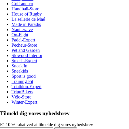
Golf and co
Handball-Store
House of Rugby
La sellerie de Maé
Made in Paradis
Nauti-wave
On-Fight
Padel-Expert
Pecheur-Store
Pet and Garden
Slowood Interior
Smash-Expert
Sneak'In
Sneakids
Sport is good
Training-Fit
Triathlon-Expert
TripnBikers
Vélo-Store
Winter-Expert
Tilmeld dig vores nyhedsbrev
Få 10 % rabat ved at tilmelde dig vores nyhedsbrev