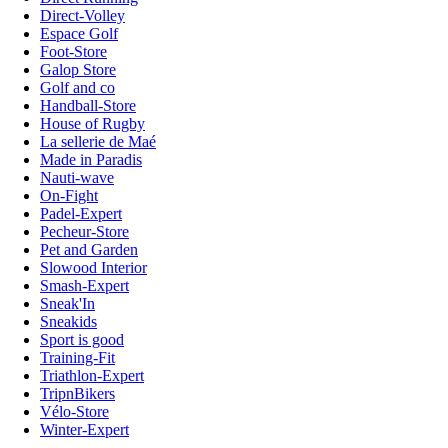
Direct-Volley
Espace Golf
Foot-Store
Galop Store
Golf and co
Handball-Store
House of Rugby
La sellerie de Maé
Made in Paradis
Nauti-wave
On-Fight
Padel-Expert
Pecheur-Store
Pet and Garden
Slowood Interior
Smash-Expert
Sneak'In
Sneakids
Sport is good
Training-Fit
Triathlon-Expert
TripnBikers
Vélo-Store
Winter-Expert