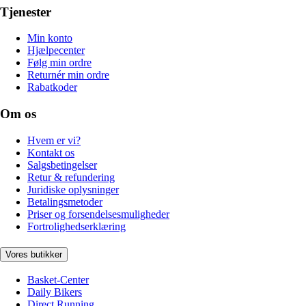
Tjenester
Min konto
Hjælpecenter
Følg min ordre
Returnér min ordre
Rabatkoder
Om os
Hvem er vi?
Kontakt os
Salgsbetingelser
Retur & refundering
Juridiske oplysninger
Betalingsmetoder
Priser og forsendelsesmuligheder
Fortrolighedserklæring
Vores butikker
Basket-Center
Daily Bikers
Direct Running