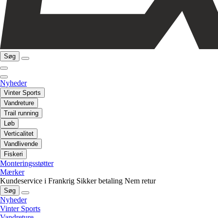
Søg
Nyheder
Vinter Sports
Vandreture
Trail running
Løb
Verticalitet
Vandlivende
Fiskeri
Monteringsstøtter
Mærker
Kundeservice i Frankrig
Sikker betaling
Nem retur
Søg
Nyheder
Vinter Sports
Vandreture