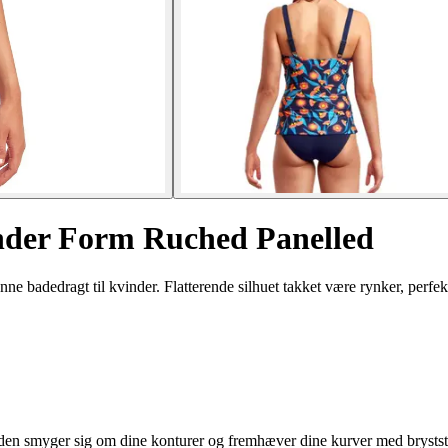
vinder Form Ruched Panelled
dedragt til kvinder. Flatterende silhuet takket være rynker, perfekt s
en smyger sig om dine konturer og fremhæver dine kurver med bryststø