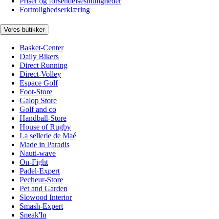
Priser og forsendelsesmuligheder
Fortrolighedserklæring
Vores butikker
Basket-Center
Daily Bikers
Direct Running
Direct-Volley
Espace Golf
Foot-Store
Galop Store
Golf and co
Handball-Store
House of Rugby
La sellerie de Maé
Made in Paradis
Nauti-wave
On-Fight
Padel-Expert
Pecheur-Store
Pet and Garden
Slowood Interior
Smash-Expert
Sneak'In