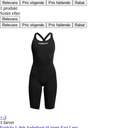
Relevans
Pris stigende
Pris faldende
Rabat
1 produkt
Sorter efter
Relevans
Relevans
Pris stigende
Pris faldende
Rabat
+-3
1 farver
Funkita
1-dels badedragt til piger Fast Legs