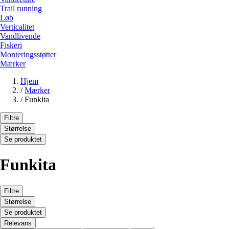
Trail running
Løb
Verticalitet
Vandlivende
Fiskeri
Monteringsstøtter
Mærker
Hjem
/
Mærker
/
Funkita
Filtre
Størrelse
Se produktet
Funkita
Filtre
Størrelse
Se produktet
Relevans