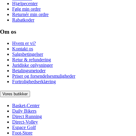
Hjælpecenter
Følg min ordre
Returnér min ordre
Rabatkoder
Om os
Hvem er vi?
Kontakt os
Salgsbetingelser
Retur & refundering
Juridiske oplysninger
Betalingsmetoder
Priser og forsendelsesmuligheder
Fortrolighedserklæring
Vores butikker
Basket-Center
Daily Bikers
Direct Running
Direct-Volley
Espace Golf
Foot-Store