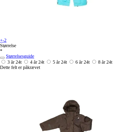
+-2
Størrelse
*
Størrelsesguide
3 år
24t
4 år
24t
5 år
24t
6 år
24t
8 år
24t
Dette felt er påkrævet