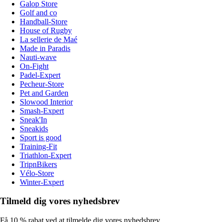
Galop Store
Golf and co
Handball-Store
House of Rugby
La sellerie de Maé
Made in Paradis
Nauti-wave
On-Fight
Padel-Expert
Pecheur-Store
Pet and Garden
Slowood Interior
Smash-Expert
Sneak'In
Sneakids
Sport is good
Training-Fit
Triathlon-Expert
TripnBikers
Vélo-Store
Winter-Expert
Tilmeld dig vores nyhedsbrev
Få 10 % rabat ved at tilmelde dig vores nyhedsbrev