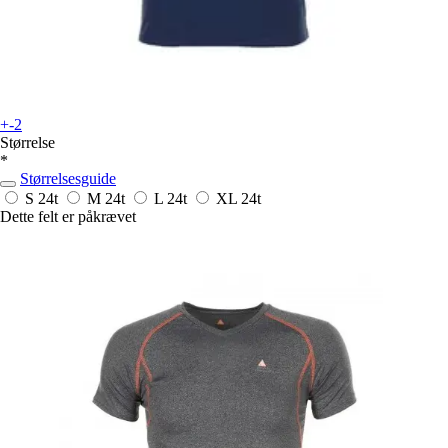
+-2
Størrelse
*
Størrelsesguide
S
24t
M
24t
L
24t
XL
24t
Dette felt er påkrævet