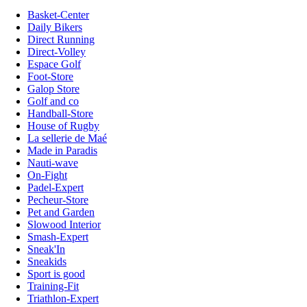
Basket-Center
Daily Bikers
Direct Running
Direct-Volley
Espace Golf
Foot-Store
Galop Store
Golf and co
Handball-Store
House of Rugby
La sellerie de Maé
Made in Paradis
Nauti-wave
On-Fight
Padel-Expert
Pecheur-Store
Pet and Garden
Slowood Interior
Smash-Expert
Sneak'In
Sneakids
Sport is good
Training-Fit
Triathlon-Expert