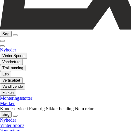
Søg
Nyheder
Vinter Sports
Vandreture
Trail running
Løb
Verticalitet
Vandlivende
Fiskeri
Monteringsstøtter
Mærker
Kundeservice i Frankrig
Sikker betaling
Nem retur
Søg
Nyheder
Vinter Sports
Vandreture