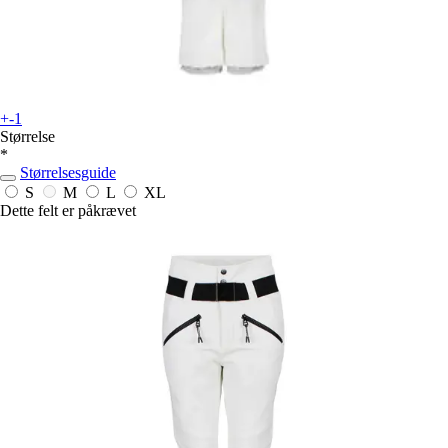
+-1
Størrelse
*
Størrelsesguide
S
M
L
XL
Dette felt er påkrævet