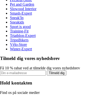
Pet and Garden
Slowood Interior
Smash-Expert
Sneak'In
Sneakids
Sport is good
Training-Fit
Triathlon-Expert
TripnBikers
Vélo-Store
Winter-Expert
Tilmeld dig vores nyhedsbrev
Få 10 % rabat ved at tilmelde dig vores nyhedsbrev
Tilmeld dig
Hold kontakten
Find os på sociale medier