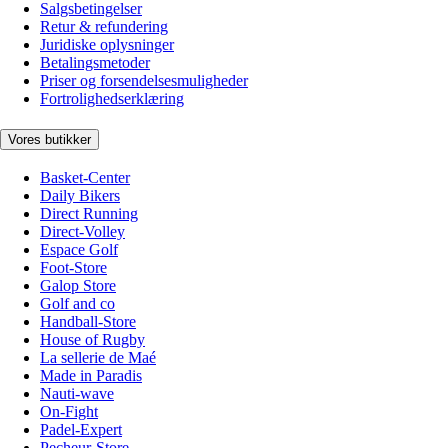
Salgsbetingelser
Retur & refundering
Juridiske oplysninger
Betalingsmetoder
Priser og forsendelsesmuligheder
Fortrolighedserklæring
Vores butikker
Basket-Center
Daily Bikers
Direct Running
Direct-Volley
Espace Golf
Foot-Store
Galop Store
Golf and co
Handball-Store
House of Rugby
La sellerie de Maé
Made in Paradis
Nauti-wave
On-Fight
Padel-Expert
Pecheur-Store