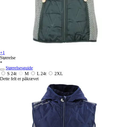
+1
Størrelse
*
Størrelsesguide
S
24t
M
L
24t
2XL
Dette felt er påkrævet