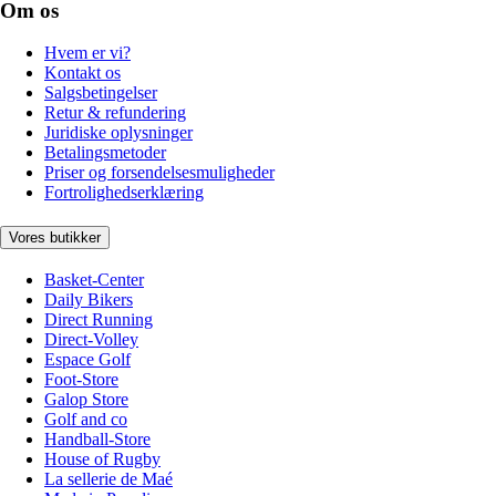
Om os
Hvem er vi?
Kontakt os
Salgsbetingelser
Retur & refundering
Juridiske oplysninger
Betalingsmetoder
Priser og forsendelsesmuligheder
Fortrolighedserklæring
Vores butikker
Basket-Center
Daily Bikers
Direct Running
Direct-Volley
Espace Golf
Foot-Store
Galop Store
Golf and co
Handball-Store
House of Rugby
La sellerie de Maé