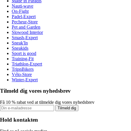
Made in Paradis
Nauti-wave
On-Fight
Padel-Expert
Pecheur-Store
Pet and Garden
Slowood Interior
Smash-Expert
Sneak'In
Sneakids
Sport is good
Training-Fit
Triathlon-Expert
TripnBikers
Vélo-Store
Winter-Expert
Tilmeld dig vores nyhedsbrev
Få 10 % rabat ved at tilmelde dig vores nyhedsbrev
Tilmeld dig
Hold kontakten