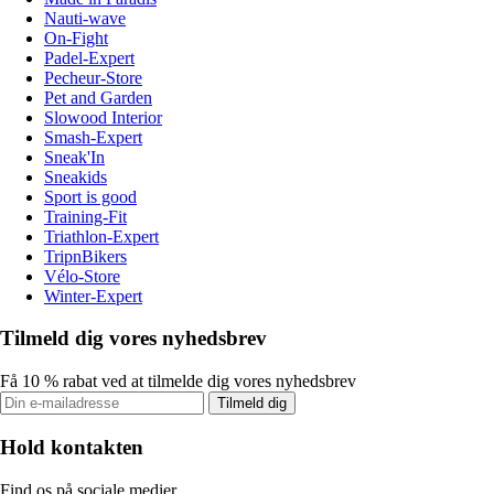
Nauti-wave
On-Fight
Padel-Expert
Pecheur-Store
Pet and Garden
Slowood Interior
Smash-Expert
Sneak'In
Sneakids
Sport is good
Training-Fit
Triathlon-Expert
TripnBikers
Vélo-Store
Winter-Expert
Tilmeld dig vores nyhedsbrev
Få 10 % rabat ved at tilmelde dig vores nyhedsbrev
Tilmeld dig
Hold kontakten
Find os på sociale medier