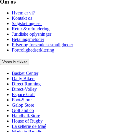
Om os
Hvem er vi?
Kontakt os
Salgsbetingelser
Retur & refundering
Juridiske oplysninger
Betalingsmetoder
Priser og forsendelsesmuligheder
Fortrolighedserklæring
Vores butikker
Basket-Center
Daily Bikers
Direct Running
Direct-Volley
Espace Golf
Foot-Store
Galop Store
Golf and co
Handball-Store
House of Rugby
La sellerie de Maé
Made in Paradis