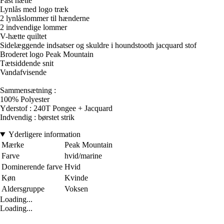
Fast hætte
Lynlås med logo træk
2 lynlåslommer til hænderne
2 indvendige lommer
V-hætte quiltet
Sidelæggende indsatser og skuldre i houndstooth jacquard stof
Broderet logo Peak Mountain
Tætsiddende snit
Vandafvisende
Sammensætning :
100% Polyester
Yderstof : 240T Pongee + Jacquard
Indvendig : børstet strik
Yderligere information
Mærke
Peak Mountain
Farve
hvid/marine
Dominerende farve
Hvid
Køn
Kvinde
Aldersgruppe
Voksen
Loading...
Loading...