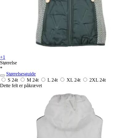
+1
Størrelse
*
Størrelsesguide
S
24t
M
24t
L
24t
XL
24t
2XL
24t
Dette felt er påkrævet