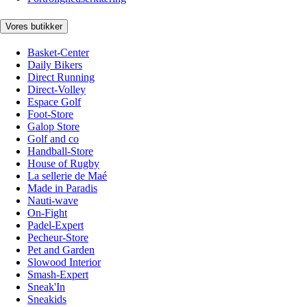
Vores butikker
Basket-Center
Daily Bikers
Direct Running
Direct-Volley
Espace Golf
Foot-Store
Galop Store
Golf and co
Handball-Store
House of Rugby
La sellerie de Maé
Made in Paradis
Nauti-wave
On-Fight
Padel-Expert
Pecheur-Store
Pet and Garden
Slowood Interior
Smash-Expert
Sneak'In
Sneakids