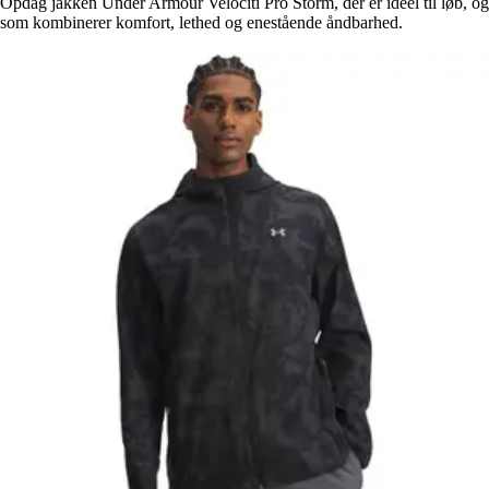
Opdag jakken Under Armour Velociti Pro Storm, der er ideel til løb, og
som kombinerer komfort, lethed og enestående åndbarhed.