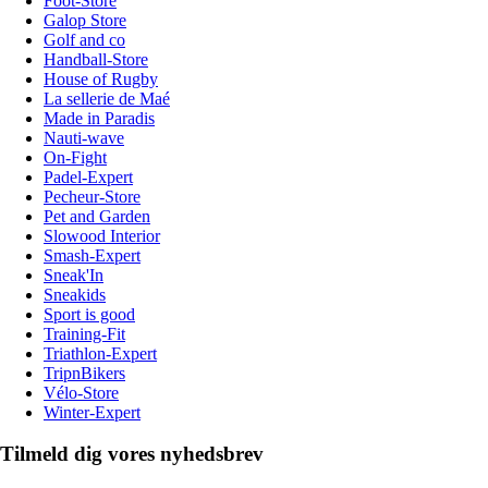
Foot-Store
Galop Store
Golf and co
Handball-Store
House of Rugby
La sellerie de Maé
Made in Paradis
Nauti-wave
On-Fight
Padel-Expert
Pecheur-Store
Pet and Garden
Slowood Interior
Smash-Expert
Sneak'In
Sneakids
Sport is good
Training-Fit
Triathlon-Expert
TripnBikers
Vélo-Store
Winter-Expert
Tilmeld dig vores nyhedsbrev