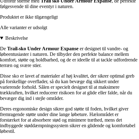
Udfordr stierne med
Trail sko Under Armour Expanse
, de perfekte
følgesvende til dine eventyr i naturen.
Produktet er ikke tilgængeligt
Alle varianter er udsolgt
Beskrivelse
De
Trail-sko Under Armour Expanse
er designet til vandre- og
løbeentusiaster i naturen. De tilbyder den perfekte balance mellem
komfort, støtte og holdbarhed, og de er ideelle til at tackle udfordrende
terræn og svære stier.
Disse sko er lavet af materialer af høj kvalitet, der sikrer optimal greb
på forskellige overflader, så du kan bevæge dig sikkert under
varierende forhold. Sålen er specielt designet til at maksimere
trækkraften, hvilket reducerer risikoen for at glide eller falde, når du
bevæger dig ind i stejle områder.
Deres ergonomiske design sikrer god støtte til foden, hvilket giver
fremragende støtte under dine lange løbeture. Hælområdet er
forstærket for at absorbere stød og minimere træthed, mens det
indbyggede støddæmpningssystem sikrer en glidende og komfortabel
løbestil.