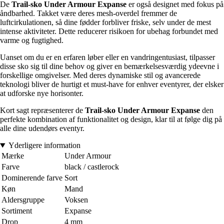
De
Trail-sko Under Armour Expanse
er også designet med fokus på
åndbarhed. Takket være deres mesh-overdel fremmer de
luftcirkulationen, så dine fødder forbliver friske, selv under de mest
intense aktiviteter. Dette reducerer risikoen for ubehag forbundet med
varme og fugtighed.
Uanset om du er en erfaren løber eller en vandringentusiast, tilpasser
disse sko sig til dine behov og giver en bemærkelsesværdig ydeevne i
forskellige omgivelser. Med deres dynamiske stil og avancerede
teknologi bliver de hurtigt et must-have for enhver eventyrer, der elsker
at udforske nye horisonter.
Kort sagt repræsenterer de
Trail-sko Under Armour Expanse
den
perfekte kombination af funktionalitet og design, klar til at følge dig på
alle dine udendørs eventyr.
Yderligere information
Mærke
Under Armour
Farve
black / castlerock
Dominerende farve
Sort
Køn
Mand
Aldersgruppe
Voksen
Sortiment
Expanse
Drop
4 mm