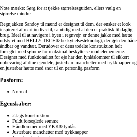
Note mærke: Sørg for at tjekke størrelsesguiden, ellers vælg en
størrelse mindre.
Regnjakken Sandoy til mænd er designet til dem, der ønsker et look
inspireret af maritim livsstil, samtidig med at den er praktisk til daglig
brug. Ideel til at navigere i byen i regnvejr, er denne jakke med hætte
udstyret med HELLY TECH® beskyttelsesteknologi, der gør den både
åndbar og vandtæt. Derudover er dens todelte konstruktion helt
forseglet med sømme for maksimal beskyttelse mod elementerne.
Designet med funktionalitet for øje har den lynlåslommer til sikkert
opbevaring af dine ejendele, justerbare manchetter med trykknapper og
en justerbar hætte med snor til en personlig pasform.
Pasform:
Normal
Egenskaber:
2-lags konstruktion
Fuldt forseglede sømme
Håndlommer med YKK® lynlås.
Justerbare manchetter med trykknapper