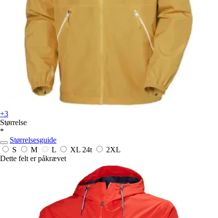
+3
Størrelse
*
Størrelsesguide
S
M
L
XL
24t
2XL
Dette felt er påkrævet