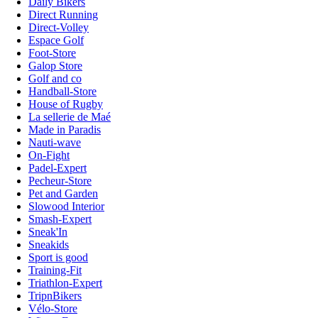
Daily Bikers
Direct Running
Direct-Volley
Espace Golf
Foot-Store
Galop Store
Golf and co
Handball-Store
House of Rugby
La sellerie de Maé
Made in Paradis
Nauti-wave
On-Fight
Padel-Expert
Pecheur-Store
Pet and Garden
Slowood Interior
Smash-Expert
Sneak'In
Sneakids
Sport is good
Training-Fit
Triathlon-Expert
TripnBikers
Vélo-Store