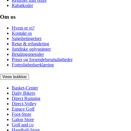
Returnér min ordre
Rabatkoder
Om os
Hvem er vi?
Kontakt os
Salgsbetingelser
Retur & refundering
Juridiske oplysninger
Betalingsmetoder
Priser og forsendelsesmuligheder
Fortrolighedserklæring
Vores butikker
Basket-Center
Daily Bikers
Direct Running
Direct-Volley
Espace Golf
Foot-Store
Galop Store
Golf and co
Handball-Store