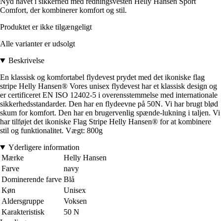
Nyd havet i sikkerhed med redningsvesten Helly Hansen Sport
Comfort, der kombinerer komfort og stil.
Produktet er ikke tilgængeligt
Alle varianter er udsolgt
Beskrivelse
En klassisk og komfortabel flydevest prydet med det ikoniske flag
stripe Helly Hansen® Vores unisex flydevest har et klassisk design og
er certificeret EN ISO 12402-5 i overensstemmelse med internationale
sikkerhedsstandarder. Den har en flydeevne på 50N. Vi har brugt blød
skum for komfort. Den har en brugervenlig spænde-lukning i taljen. Vi
har tilføjet det ikoniske Flag Stripe Helly Hansen® for at kombinere
stil og funktionalitet. Vægt: 800g
Yderligere information
Mærke
Helly Hansen
Farve
navy
Dominerende farve
Blå
Køn
Unisex
Aldersgruppe
Voksen
Karakteristisk
50 N