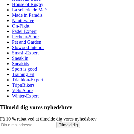
House of Rugby
La sellerie de Maé
Made in Paradis
Nauti-wave
On-Fight
Padel-Expert
Pecheur-Store
Pet and Garden
Slowood Interior
Smash-Expert
Sneak'In
Sneakids
Sport is good
Training-Fit
Triathlon-Expert
TripnBikers
Vélo-Store
Winter-Expert
Tilmeld dig vores nyhedsbrev
Få 10 % rabat ved at tilmelde dig vores nyhedsbrev
Tilmeld dig