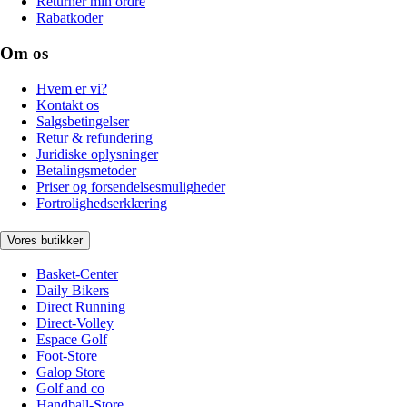
Returnér min ordre
Rabatkoder
Om os
Hvem er vi?
Kontakt os
Salgsbetingelser
Retur & refundering
Juridiske oplysninger
Betalingsmetoder
Priser og forsendelsesmuligheder
Fortrolighedserklæring
Vores butikker
Basket-Center
Daily Bikers
Direct Running
Direct-Volley
Espace Golf
Foot-Store
Galop Store
Golf and co
Handball-Store