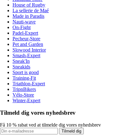
House of Rugby
La sellerie de Maé
Made in Paradis
Nauti-wave
On-Fight
Padel-Expert
Pecheur-Store
Pet and Garden
Slowood Interior
Smash-Expert
Sneak'In
Sneakids
Sport is good
Training-Fit
Triathlon-Expert
TripnBikers
Vélo-Store
Winter-Expert
Tilmeld dig vores nyhedsbrev
Få 10 % rabat ved at tilmelde dig vores nyhedsbrev
Tilmeld dig