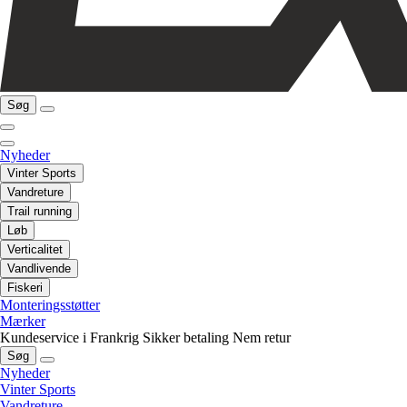
Søg
Nyheder
Vinter Sports
Vandreture
Trail running
Løb
Verticalitet
Vandlivende
Fiskeri
Monteringsstøtter
Mærker
Kundeservice i Frankrig
Sikker betaling
Nem retur
Søg
Nyheder
Vinter Sports
Vandreture