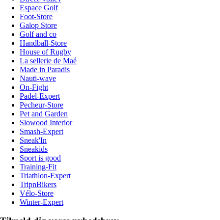
Espace Golf
Foot-Store
Galop Store
Golf and co
Handball-Store
House of Rugby
La sellerie de Maé
Made in Paradis
Nauti-wave
On-Fight
Padel-Expert
Pecheur-Store
Pet and Garden
Slowood Interior
Smash-Expert
Sneak'In
Sneakids
Sport is good
Training-Fit
Triathlon-Expert
TripnBikers
Vélo-Store
Winter-Expert