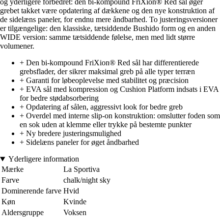
og yderligere forbedret: den bi-kompound FriXion® Red sål øger
grebet takket være opdatering af dækkene og den nye konstruktion af
de sidelæns paneler, for endnu mere åndbarhed. To justeringsversioner
er tilgængelige: den klassiske, tætsiddende Bushido form og en anden
WIDE version: samme tætsiddende følelse, men med lidt større
volumener.
+ Den bi-kompound FriXion® Red sål har differentierede
grebsflader, der sikrer maksimal greb på alle typer terræn
+ Garanti for løbeoplevelse med stabilitet og præcision
+ EVA sål med kompression og Cushion Platform indsats i EVA
for bedre stødabsorbering
+ Opdatering af sålen, aggressivt look for bedre greb
+ Overdel med interne slip-on konstruktion: omslutter foden som
en sok uden at klemme eller trykke på bestemte punkter
+ Ny bredere justeringsmulighed
+ Sidelæns paneler for øget åndbarhed
Yderligere information
Mærke
La Sportiva
Farve
chalk/night sky
Dominerende farve
Hvid
Køn
Kvinde
Aldersgruppe
Voksen