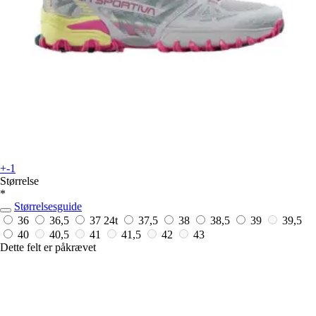
+-1
Størrelse
*
Størrelsesguide
36
36,5
37
24t
37,5
38
38,5
39
39,5
40
40,5
41
41,5
42
43
Dette felt er påkrævet