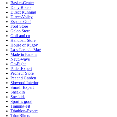
Basket-Center
Daily Bikers
Direct Running
Direct-Volley
Espace Golf
Foot-Store
Galop Store
Golf and co
Handball-Store
House of Rugby
La sellerie de Maé
Made in Paradis
Nauti-wave
On-Fight
Padel-Expert
Pecheur-Store
Pet and Garden
Slowood Interior
Smash-Expert
Sneak'In
Sneakids
Sport is good
Training-Fit
Triathlon-Expert
TripnBikers