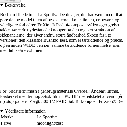
Beskrivelse
Bushido III elle tous La Sportiva De detaljer, der har været med til at
gøre denne model til en af bestsellerne i kollektionen, er bevaret og
yderligere forbedret: FriXion® Red bi-composite-sålen øger grebet
takket være de nydesignede knopper og den nye konstruktion af
sidepanelerne, der giver endnu større åndbarhed.Skoen fås i to
versioner: den klassiske Bushido-læst, som er tætsiddende og præcis,
og en anden WIDE-version: samme tætsiddende fornemmelse, men
med lidt større volumen.
For: Slidstærkt mesh i genbrugsmateriale Overdel: Åndbart luftnet,
forstærket med termoplastisk film, TPU HF-medialskelet anvendt på
rip-stop-paneler Vægt: 300 1/2 PAIR Sål: Bi-komposit FriXion® Red
Yderligere information
Mærke
La Sportiva
Farve
moonlight/zest