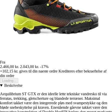
Fra
2.466,00 kr.
2.043,00 kr.
-17%
+102,15 kr.
gives til din naeste ordre
Krediteres efter bekraeftelse af
din ordre
Loading...
Beskrivelse
Aequilibrium ST GTX er den ideelle lette tekniske vandresko til via
ferratas, trekking, gletscherture og blandede terræner. Maksimal
komfort takket være den integrerede pløs med svampestykke og den
bløde snebeskyttelse på kraven. Enestående gåevne takket være den
innovative konstruktion af Double Heell™ hælen: den meget markante