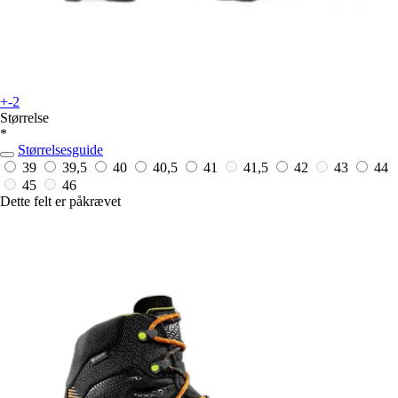
+-2
Størrelse
*
Størrelsesguide
39
39,5
40
40,5
41
41,5
42
43
44
45
46
Dette felt er påkrævet