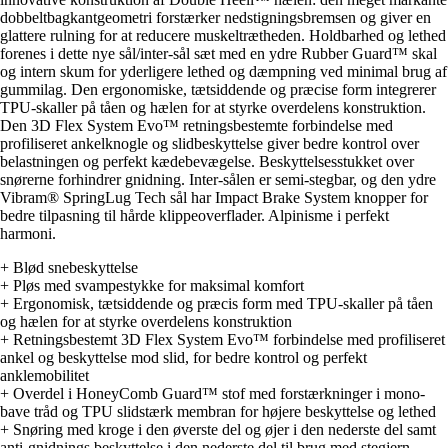
dobbeltbagkantgeometri forstærker nedstigningsbremsen og giver en
glattere rulning for at reducere muskeltrætheden. Holdbarhed og lethed
forenes i dette nye sål/inter-sål sæt med en ydre Rubber Guard™ skal
og intern skum for yderligere lethed og dæmpning ved minimal brug af
gummilag. Den ergonomiske, tætsiddende og præcise form integrerer
TPU-skaller på tåen og hælen for at styrke overdelens konstruktion.
Den 3D Flex System Evo™ retningsbestemte forbindelse med
profiliseret ankelknogle og slidbeskyttelse giver bedre kontrol over
belastningen og perfekt kædebevægelse. Beskyttelsesstukket over
snørerne forhindrer gnidning. Inter-sålen er semi-stegbar, og den ydre
Vibram® SpringLug Tech sål har Impact Brake System knopper for
bedre tilpasning til hårde klippeoverflader. Alpinisme i perfekt
harmoni.
+ Blød snebeskyttelse
+ Pløs med svampestykke for maksimal komfort
+ Ergonomisk, tætsiddende og præcis form med TPU-skaller på tåen
og hælen for at styrke overdelens konstruktion
+ Retningsbestemt 3D Flex System Evo™ forbindelse med profiliseret
ankel og beskyttelse mod slid, for bedre kontrol og perfekt
anklemobilitet
+ Overdel i HoneyComb Guard™ stof med forstærkninger i mono-
bave tråd og TPU slidstærk membran for højere beskyttelse og lethed
+ Snøring med kroge i den øverste del og øjer i den nederste del samt
anti-gnidnings beskyttelse i den nederste del til brug med stegjern