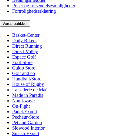
Betalingsmetoder
Priser og forsendelsesmuligheder
Fortrolighedserklæring
Vores butikker
Basket-Center
Daily Bikers
Direct Running
Direct-Volley
Espace Golf
Foot-Store
Galop Store
Golf and co
Handball-Store
House of Rugby
La sellerie de Maé
Made in Paradis
Nauti-wave
On-Fight
Padel-Expert
Pecheur-Store
Pet and Garden
Slowood Interior
Smash-Expert