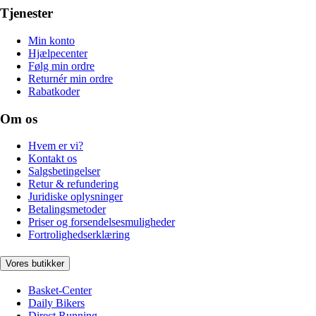
Tjenester
Min konto
Hjælpecenter
Følg min ordre
Returnér min ordre
Rabatkoder
Om os
Hvem er vi?
Kontakt os
Salgsbetingelser
Retur & refundering
Juridiske oplysninger
Betalingsmetoder
Priser og forsendelsesmuligheder
Fortrolighedserklæring
Vores butikker
Basket-Center
Daily Bikers
Direct Running