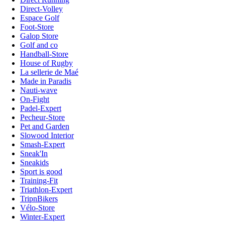
Direct-Volley
Espace Golf
Foot-Store
Galop Store
Golf and co
Handball-Store
House of Rugby
La sellerie de Maé
Made in Paradis
Nauti-wave
On-Fight
Padel-Expert
Pecheur-Store
Pet and Garden
Slowood Interior
Smash-Expert
Sneak'In
Sneakids
Sport is good
Training-Fit
Triathlon-Expert
TripnBikers
Vélo-Store
Winter-Expert