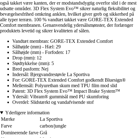
også takket være kanten, der er modstandsdygtig overfor slid i de mest
udsatte områder. 3D Flex System Evo™ sikrer naturlig fleksibilitet og
bevægelsesfrihed omkring anklen, hvilket giver greb og sikkerhed på
alle typer terræn. 100 % vandtæt takket være GORE-TEX Extended
Comfort membranen. Genanvendelig ydersålsmønster, der forlænger
produktets levetid og sikrer kvaliteten af sålen.
Vandtæt membran: GORE-TEX Extended Comfort
Sålhøjde (mm) - Hæl: 29
Sålhøjde (mm) - Forfoden: 17
Drop (mm): 12
Stødtykkelse (mm): 5
Bred pasform: Nej
Indersål: Bjergvandrestøvle La Sportiva
For: GORE-TEX Extended Comfort godkendt Bluesign®
Mellemsål: Polyurethan skum med TPU film mod slid
Patent: 3D Flex System Evo™ Impact Brake System™
Ydersål: Vibram® gummisål med PU skumforing
Overdel: Slidstærkt og vandafvisende stof
Yderligere information
Mærke
La Sportiva
Farve
carbon/jungle
Dominerende farve
Grå