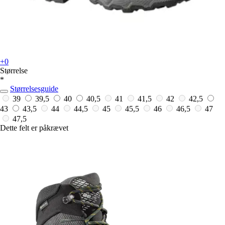
+0
Størrelse
*
Størrelsesguide
39
39,5
40
40,5
41
41,5
42
42,5
43
43,5
44
44,5
45
45,5
46
46,5
47
47,5
Dette felt er påkrævet