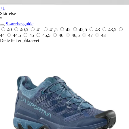
+1
Størrelse
*
Størrelsesguide
40
40,5
41
41,5
42
42,5
43
43,5
44
44,5
45
45,5
46
46,5
47
48
Dette felt er påkrævet