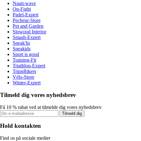
Nauti-wave
On-Fight
Padel-Expert
Pecheur-Store
Pet and Garden
Slowood Interior
Smash-Expert
Sneak'In
Sneakids
Sport is good
Training-Fit
Triathlon-Expert
TripnBikers
Vélo-Store
Winter-Expert
Tilmeld dig vores nyhedsbrev
Få 10 % rabat ved at tilmelde dig vores nyhedsbrev
Tilmeld dig
Hold kontakten
Find os på sociale medier