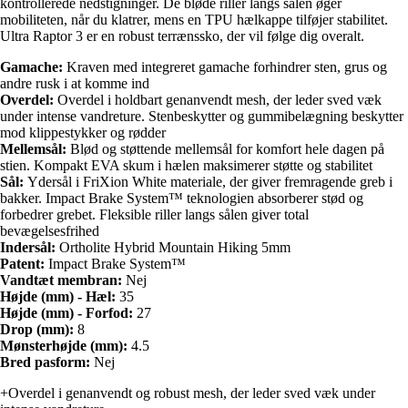
kontrollerede nedstigninger. De bløde riller langs sålen øger
mobiliteten, når du klatrer, mens en TPU hælkappe tilføjer stabilitet.
Ultra Raptor 3 er en robust terrænssko, der vil følge dig overalt.
Gamache:
Kraven med integreret gamache forhindrer sten, grus og
andre rusk i at komme ind
Overdel:
Overdel i holdbart genanvendt mesh, der leder sved væk
under intense vandreture. Stenbeskytter og gummibelægning beskytter
mod klippestykker og rødder
Mellemsål:
Blød og støttende mellemsål for komfort hele dagen på
stien. Kompakt EVA skum i hælen maksimerer støtte og stabilitet
Sål:
Ydersål i FriXion White materiale, der giver fremragende greb i
bakker. Impact Brake System™ teknologien absorberer stød og
forbedrer grebet. Fleksible riller langs sålen giver total
bevægelsesfrihed
Indersål:
Ortholite Hybrid Mountain Hiking 5mm
Patent:
Impact Brake System™
Vandtæt membran:
Nej
Højde (mm) - Hæl:
35
Højde (mm) - Forfod:
27
Drop (mm):
8
Mønsterhøjde (mm):
4.5
Bred pasform:
Nej
+Overdel i genanvendt og robust mesh, der leder sved væk under