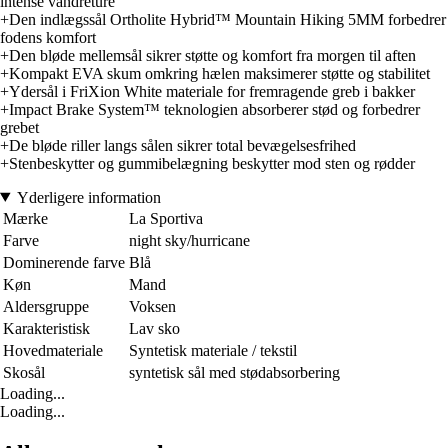
intense vandreture
+Den indlægssål Ortholite Hybrid™ Mountain Hiking 5MM forbedrer
fodens komfort
+Den bløde mellemsål sikrer støtte og komfort fra morgen til aften
+Kompakt EVA skum omkring hælen maksimerer støtte og stabilitet
+Ydersål i FriXion White materiale for fremragende greb i bakker
+Impact Brake System™ teknologien absorberer stød og forbedrer
grebet
+De bløde riller langs sålen sikrer total bevægelsesfrihed
+Stenbeskytter og gummibelægning beskytter mod sten og rødder
Yderligere information
Mærke
La Sportiva
Farve
night sky/hurricane
Dominerende farve
Blå
Køn
Mand
Aldersgruppe
Voksen
Karakteristisk
Lav sko
Hovedmateriale
Syntetisk materiale / tekstil
Skosål
syntetisk sål med stødabsorbering
Loading...
Loading...