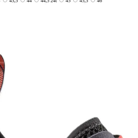
3
43,5
44
44,5
24t
45
45,5
46