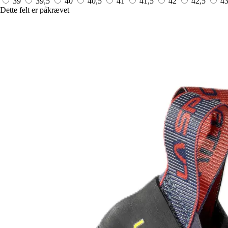
39
39,5
40
40,5
41
41,5
42
42,5
4
Dette felt er påkrævet