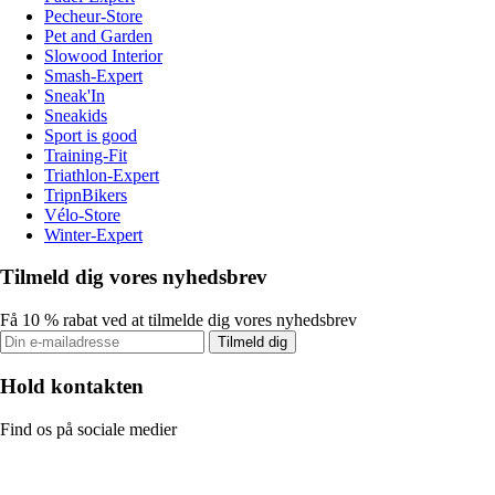
Pecheur-Store
Pet and Garden
Slowood Interior
Smash-Expert
Sneak'In
Sneakids
Sport is good
Training-Fit
Triathlon-Expert
TripnBikers
Vélo-Store
Winter-Expert
Tilmeld dig vores nyhedsbrev
Få 10 % rabat ved at tilmelde dig vores nyhedsbrev
Tilmeld dig
Hold kontakten
Find os på sociale medier