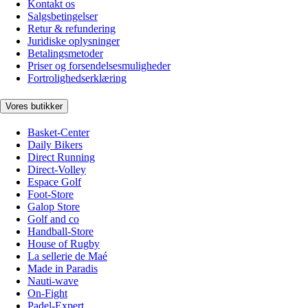
Kontakt os
Salgsbetingelser
Retur & refundering
Juridiske oplysninger
Betalingsmetoder
Priser og forsendelsesmuligheder
Fortrolighedserklæring
Vores butikker
Basket-Center
Daily Bikers
Direct Running
Direct-Volley
Espace Golf
Foot-Store
Galop Store
Golf and co
Handball-Store
House of Rugby
La sellerie de Maé
Made in Paradis
Nauti-wave
On-Fight
Padel-Expert