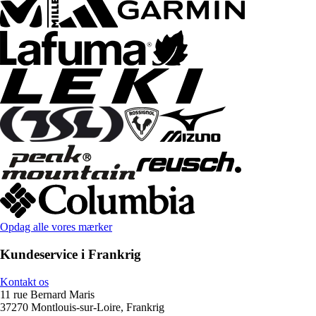
Opdag alle vores mærker
Kundeservice i Frankrig
Kontakt os
11 rue Bernard Maris
37270 Montlouis-sur-Loire, Frankrig