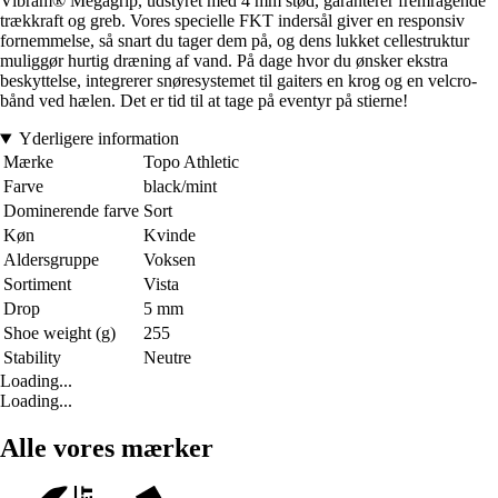
Vibram® Megagrip, udstyret med 4 mm stød, garanterer fremragende
trækkraft og greb. Vores specielle FKT indersål giver en responsiv
fornemmelse, så snart du tager dem på, og dens lukket cellestruktur
muliggør hurtig dræning af vand. På dage hvor du ønsker ekstra
beskyttelse, integrerer snøresystemet til gaiters en krog og en velcro-
bånd ved hælen. Det er tid til at tage på eventyr på stierne!
Yderligere information
Mærke
Topo Athletic
Farve
black/mint
Dominerende farve
Sort
Køn
Kvinde
Aldersgruppe
Voksen
Sortiment
Vista
Drop
5 mm
Shoe weight (g)
255
Stability
Neutre
Loading...
Loading...
Alle vores mærker