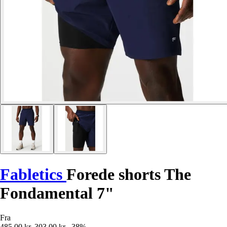
Fabletics
Forede shorts The
Fondamental 7"
Fra
485,00 kr.
303,00 kr.
-38%