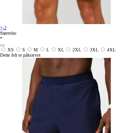
+-2
Størrelse
*
XS
S
M
L
XL
2XL
3XL
4XL
Dette felt er påkrævet