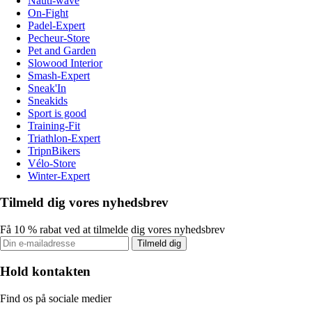
Nauti-wave
On-Fight
Padel-Expert
Pecheur-Store
Pet and Garden
Slowood Interior
Smash-Expert
Sneak'In
Sneakids
Sport is good
Training-Fit
Triathlon-Expert
TripnBikers
Vélo-Store
Winter-Expert
Tilmeld dig vores nyhedsbrev
Få 10 % rabat ved at tilmelde dig vores nyhedsbrev
Tilmeld dig
Hold kontakten
Find os på sociale medier